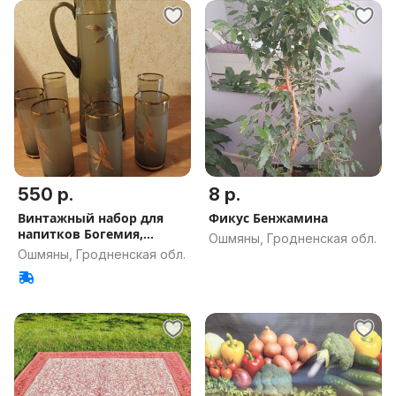
550 р.
8 р.
Винтажный набор для
Фикус Бенжамина
напитков Богемия,
Ошмяны, Гродненская обл.
Чехословакия
Ошмяны, Гродненская обл.