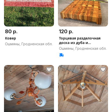
80 р.
120 р.
Ковер
Торцевая разделочная
доска из дуба и
Ошмяны, Гродненская обл.
лиственницы
Ошмяны, Гродненская обл.