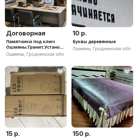
Договорная
10 р.
Памятники под ключ
Буквы деревянные
Ошмяны.Гранит.Установк
Ошмяны, Гродненская обл.
а и доставка
Ошмяны, Гродненская обл.
15 р.
150 р.