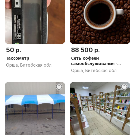
50 р.
88 500 р.
Таксометр
Сеть кофеен
самообслуживания -
Орша, Витебская обл.
готовый бизнес в Орше
Орша, Витебская обл.