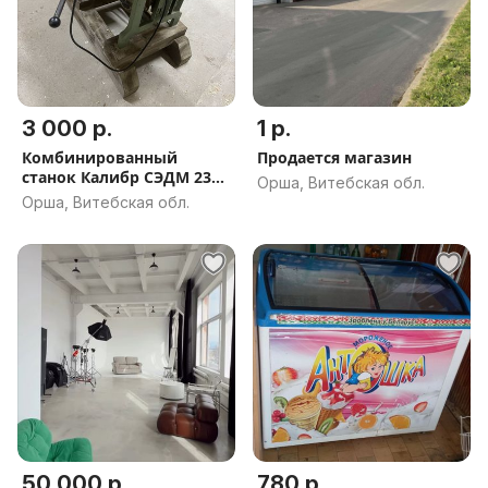
3 000 р.
1 р.
Комбинированный
Продается магазин
станок Калибр СЭДМ 2300
Орша, Витебская обл.
+ Р
Орша, Витебская обл.
50 000 р.
780 р.