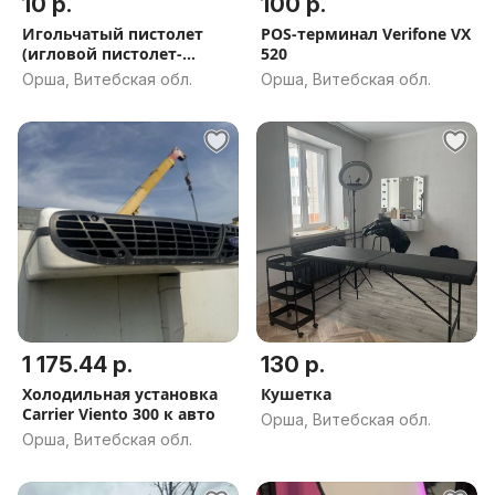
10 р.
100 р.
Игольчатый пистолет
POS-терминал Verifone VX
(игловой пистолет-
520
маркиратор)
Орша, Витебская обл.
Орша, Витебская обл.
1 175.44 р.
130 р.
Холодильная установка
Кушетка
Carrier Viento 300 к авто
Орша, Витебская обл.
Орша, Витебская обл.