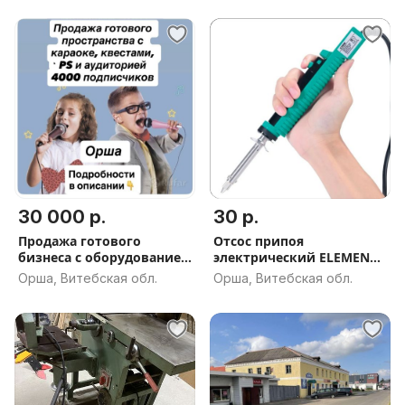
30 000 р.
30 р.
Продажа готового
Отсос припоя
бизнеса с оборудованием
электрический ELEMENT
и ау
929D-V
Орша, Витебская обл.
Орша, Витебская обл.