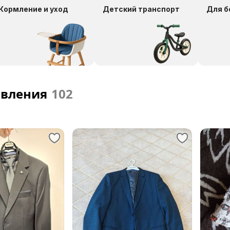
Кормление и уход
Детский транспорт
Для 
явления
102
е