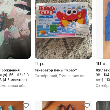
11 р.
10 р.
 рождения...
Генератор пены ''Краб''
Жилетк
яца), 56 - 62 (2-3
98 - 104 
Октябрьский, Гомельская обл.
68 (4-5 месяцев)
лет), 110
(6 лет), 
омельская обл.
Октябрь