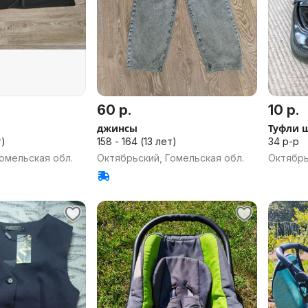
60 р.
10 р.
джинсы
Туфли 
т)
158 - 164 (13 лет)
34 р-р
омельская обл.
Октябрьский, Гомельская обл.
Октябрь