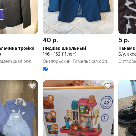
40 р.
5 р.
альчика тройка
Пиджак школьный
Панамка
)
146 - 152 (11 лет)
Б/у, ак
омельская обл.
Октябрьский, Гомельская обл.
Октябрь