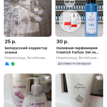
25 р.
30 р.
Белорусский корректор
Наливная парфюмерия
осанки
Friedrich Parfum 344 по
мотивам In Red Арманд
Новополоцк, Витебская
Новополоцк, Витебская
Баси ин рэд 100 мл
обл.
обл.
Доставка по Беларуси