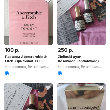
100 р.
250 р.
Парфюм Abercrombie &
Zielinski духи
Fitch. Оригинал. EU
Rosewood,Sandalwood,Ced
arwood
Новополоцк, Витебская
Новополоцк, Витебская
обл.
обл.