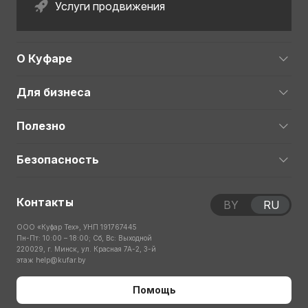
Услуги продвижения
О Куфаре
Для бизнеса
Полезно
Безопасность
Контакты
BY
RU
ООО «Куфар Тех», УНП 191767445
Пн-Пт: 10:00 – 18:00; Сб, Вс: Выходной
220029, г. Минск, ул. Красная 7А-2, 3-й
этаж
help@kufar.by
Помощь