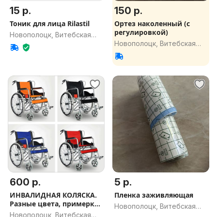
15 р.
150 р.
Тоник для лица Rilastil
Ортез наколенный (с
регулировкой)
Новополоцк, Витебская
Новополоцк, Витебская
обл.
обл.
600 р.
5 р.
ИНВАЛИДНАЯ КОЛЯСКА.
Пленка заживляющая
Разные цвета, примерка,
Новополоцк, Витебская
доставка,гарантия
Новополоцк, Витебская
обл.