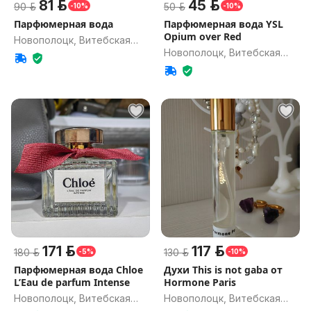
81 р.
45 р.
90 р.
50 р.
-10%
-10%
Парфюмерная вода
Парфюмерная вода YSL
Opium over Red
Новополоцк, Витебская
Новополоцк, Витебская
обл.
обл.
171 р.
117 р.
180 р.
130 р.
-5%
-10%
Парфюмерная вода Chloe
Духи This is not gaba от
L’Eau de parfum Intense
Hormone Paris
Новополоцк, Витебская
Новополоцк, Витебская