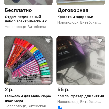
Бесплатно
Договорная
Отдам педикюрный
Красота и здоровье
набор электрический с
Новополоцк, Витебская
насадками
Новополоцк, Витебская
обл.
обл.
2 р.
55 р.
Гель-лаки для маникюра/
лампа, фрезер для снятия
педикюра
Новополоцк, Витебская
Новополоцк, Витебская
обл.