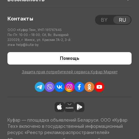
Контакты
BY
RU
ООО «Куфар Тех», УНП 191767445
Пн-Пт: 10:00 – 18:00; Сб, Вс: Выходной
220029, г. Минск, ул. Красная 7А-2, 3-й
этаж
help@kufar.by
Помощь
Защита прав потребителей сервиса Куфар Маркет
Куфар — площадка объявлений Беларуси. ООО «Куфар
Тех» включено в государственный информационный
ресурс «Реестр рекламораспространителей»