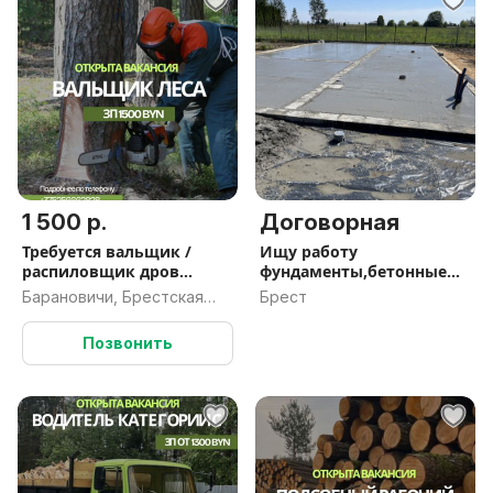
1 500 р.
Договорная
Требуется вальщик /
Ищу работу
распиловщик дров
фундаменты,бетонные
(Барановичи)
конструкции,стяжки
Барановичи, Брестская
Брест
обл.
Позвонить