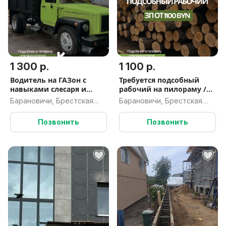
1 300 р.
1 100 р.
Водитель на ГАЗон с
Требуется подсобный
навыками слесаря и
рабочий на пилораму /
сварщика. ЗП 1300/2200
дровокол (Барановичи)
Барановичи, Брестская
Барановичи, Брестская
руб.
обл.
обл.
Позвонить
Позвонить