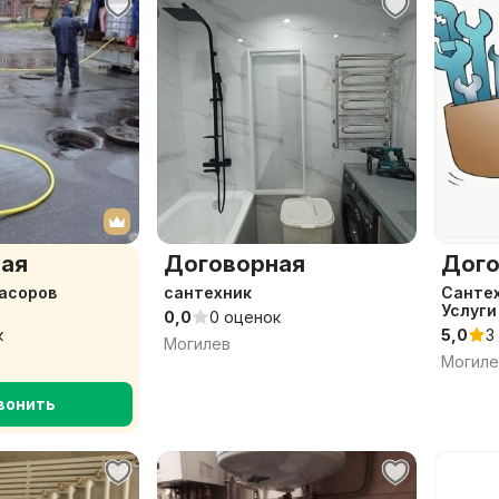
ая
Договорная
Дого
асоров
сантехник
Сантех
Услуги
0,0
0 оценок
к
5,0
3
Могилев
Могиле
вонить