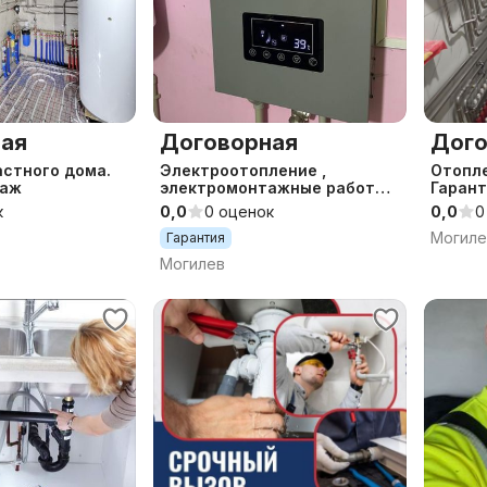
ая
Договорная
Дого
стного дома.
Электроотопление ,
Отопле
таж
электромонтажные работы ,
Гарант
монтаж электрокотла ,
к
0,0
0 оценок
0,0
0
электрокотел, электрик
Могиле
Гарантия
проводка
Могилев