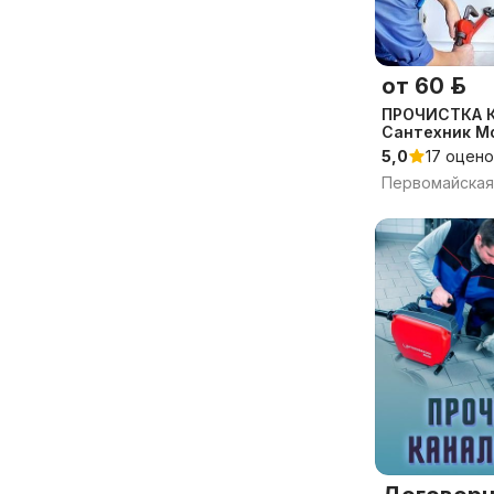
от 60 р.
ПРОЧИСТКА 
Сантехник М
24ч
5,0
17 оцено