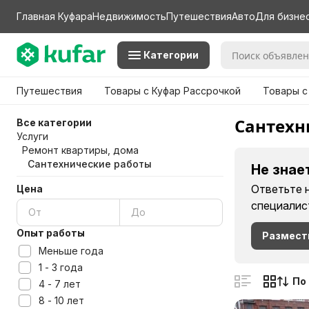
Главная Куфара
Недвижимость
Путешествия
Авто
Для бизне
Категории
Путешествия
Товары с Куфар Рассрочкой
Товары с
Сантехн
Все категории
Услуги
Ремонт квартиры, дома
Сантехнические работы
Не знае
Ответьте 
Цена
специалис
Опыт работы
Размест
Меньше года
1 - 3 года
По
4 - 7 лет
8 - 10 лет