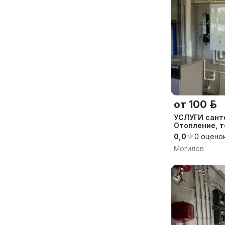
от 100 р.
УСЛУГИ сант
Отопление, т
0,0
0 оцено
Могилев