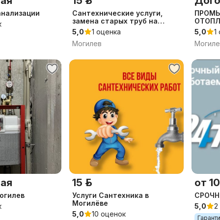
ая
15 р.
Дого
анализации
Сантехнические услуги,
ПРОМЫ
замена старых труб на
ОТОПЛ
к
новые
регио
5,0
1 оценка
5,0
1
Могилев
Могиле
ая
15 р.
от 10
огилев
Услуги Сантехника в
СРОЧН
Могилёве
к
5,0
2
5,0
10 оценок
Гарант