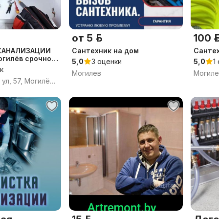
от 5 р.
100 р
КАНАЛИЗАЦИИ
Сантехник на дом
Сантех
огилёв срочно
5,0
3 оценки
5,0
1
к
Могилев
Могиле
Первомайская ул, 57, Могилёв, Могилёвская область