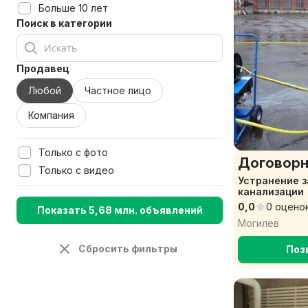
Больше 10 лет
Поиск в категории
Продавец
Любой
Частное лицо
Компания
Только с фото
Договорн
Только с видео
Устранение з
канализации
0,0
0 оцено
Показать 5,68 млн. объявлений
Могилев
Сбросить фильтры
Поз