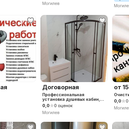
Могилев
Могиле
ая
Договорная
от 15
Профессиональная
Очистк
установка душевых кабин,
0,0
0
углов
0,0
0 оценок
Могиле
Могилев