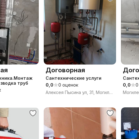
ая
Договорная
Дого
Сантехнические услуги
Сантех
зводка труб
0,0
0 оценок
0,0
0
к
Алексея Пысина ул, 31, Могилёв, Могилёвская область
Могиле