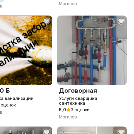
Могилев
в
0 р.
Договорная
а канализации
Услуги сварщика ,
сантехника
 оценок
5,0
3 оценки
в
Могилев