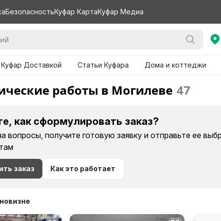
са
Безопасность
Куфар Карта
Куфар Медиа
 Куфар Доставкой
Статьи Куфара
Дома и коттеджи
ические работы в Могилеве
47
те, как сформулировать заказ?
на вопросы, получите готовую заявку и отправьте ее вы
там
ить заказ
Как это работает
 новизне