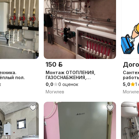
150 р.
Дого
ехника.
Монтаж ОТОПЛЕНИЯ,
Сантех
ёплый пол.
ГАЗОСНАБЖЕНИЯ,
работ
ВОДОСНАБЖЕНИЯ и
к
0,0
0 оценок
5,0
1
КАНАЛИЗАЦИИ частного
Могилев
Могиле
дома , квартиры