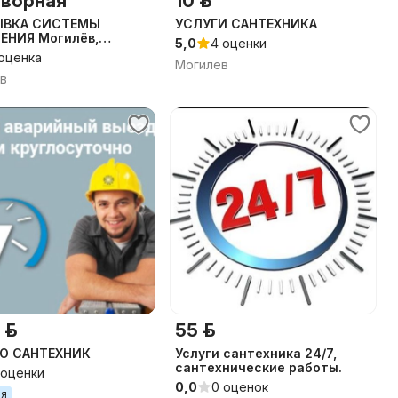
ворная
10 р.
ВКА СИСТЕМЫ
УСЛУГИ САНТЕХНИКА
ЕНИЯ Могилёв,
5,0
4 оценки
ны
 оценка
Могилев
в
 р.
55 р.
О САНТЕХНИК
Услуги сантехника 24/7,
сантехнические работы.
 оценки
0,0
0 оценок
ия