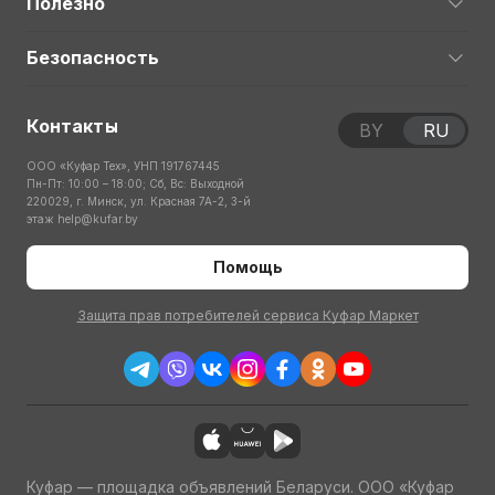
Полезно
Безопасность
Контакты
BY
RU
ООО «Куфар Тех», УНП 191767445
Пн-Пт: 10:00 – 18:00; Сб, Вс: Выходной
220029, г. Минск, ул. Красная 7А-2, 3-й
этаж
help@kufar.by
Помощь
Защита прав потребителей сервиса Куфар Маркет
Куфар — площадка объявлений Беларуси. ООО «Куфар