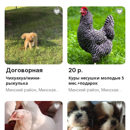
обл.
обл.
Договорная
20 р.
Чихуахуа/мини-
Куры несушки молодые 5
рыжулька
мес.+подарок
Минский район, Минская
Минский район, Минская
обл.
обл.