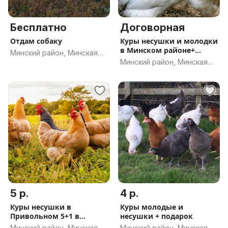
Бесплатно
Договорная
Отдам собаку
Куры несушки и молодки
в Минском районе+
Минский район, Минская
курочка в подарок
Минский район, Минская
обл.
обл.
5 р.
4 р.
Куры несушки в
Куры молодые и
Привольном 5+1 в
несушки + подарок
подарок
Минский район, Минская
Минский район, Минская