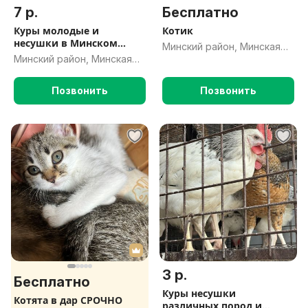
7 р.
Бесплатно
Куры молодые и
Котик
несушки в Минском
Минский район, Минская
районе
Минский район, Минская
обл.
обл.
Позвонить
Позвонить
3 р.
Бесплатно
Куры несушки
Котята в дар СРОЧНО
различных пород и