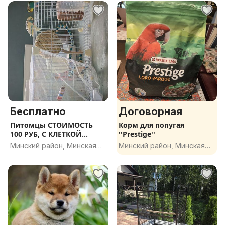
Бесплатно
Договорная
Питомцы СТОИМОСТЬ
Корм для попугая
100 РУБ, С КЛЕТКОЙ
''Prestige''
150РУБ
Минский район, Минская
Минский район, Минская
обл.
обл.