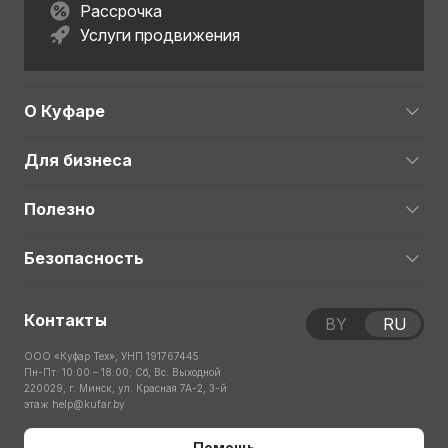
Рассрочка
Услуги продвижения
О Куфаре
Для бизнеса
Полезно
Безопасность
Контакты
BY
RU
ООО «Куфар Тех», УНП 191767445
Пн-Пт: 10:00 – 18:00; Сб, Вс: Выходной
220029, г. Минск, ул. Красная 7А-2, 3-й
этаж
help@kufar.by
Помощь