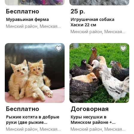
Бесплатно
25 р.
Муравьиная ферма
Игрушечная собака
Хаски 22 см
Минский район, Минская
Минский район, Минская
обл.
обл.
Бесплатно
Договорная
Рыжие котята в добрые
Куры несушки в
руки (две рыжие
Минском районе +
кошечки)
курочка в подарок
Минский район, Минская
Минский район, Минская