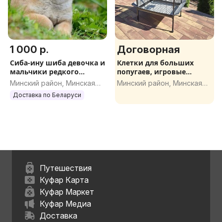
1 000 р.
Договорная
Сиба-ину шиба девочка и
Клетки для больших
мальчики редкого
попугаев, игровые
окраса
стенды
Минский район, Минская
Минский район, Минская
обл.
обл.
Доставка по Беларуси
Путешествия
Куфар Карта
Куфар Маркет
Куфар Медиа
Доставка