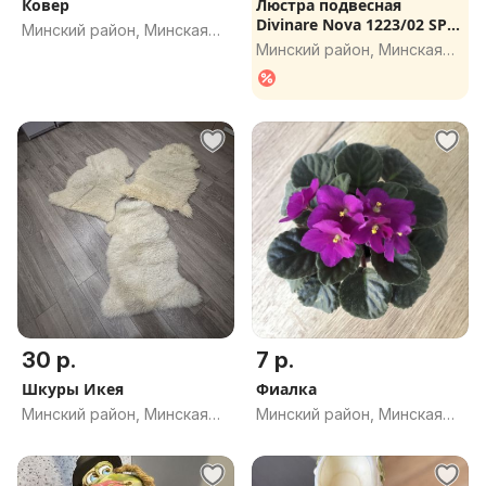
Ковер
Люстра подвесная
Divinare Nova 1223/02 SP-8
Минский район, Минская
(НОВАЯ
Минский район, Минская
обл.
обл.
30 р.
7 р.
Шкуры Икея
Фиалка
Минский район, Минская
Минский район, Минская
обл.
обл.