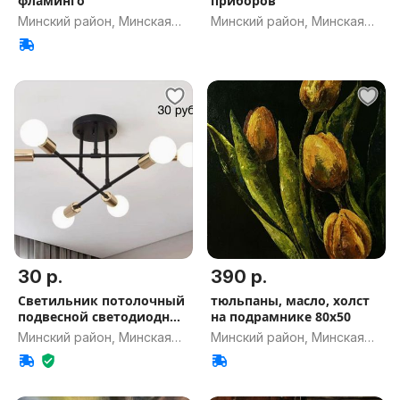
фламинго''
приборов
Минский район, Минская
Минский район, Минская
обл.
обл.
30 р.
390 р.
Светильник потолочный
тюльпаны, масло, холст
подвесной светодиодный
на подрамнике 80х50
бра
Минский район, Минская
Минский район, Минская
обл.
обл.