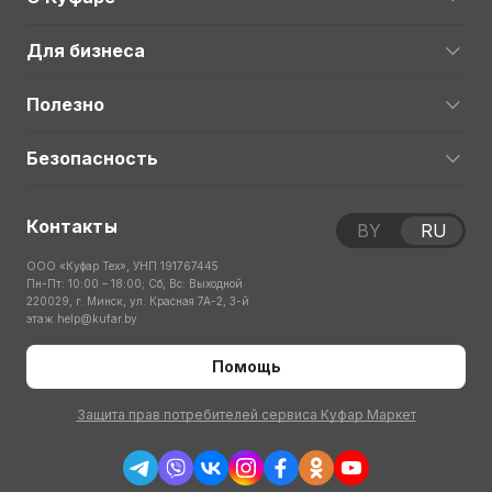
Для бизнеса
Полезно
Безопасность
Контакты
BY
RU
ООО «Куфар Тех», УНП 191767445
Пн-Пт: 10:00 – 18:00; Сб, Вс: Выходной
220029, г. Минск, ул. Красная 7А-2, 3-й
этаж
help@kufar.by
Помощь
Защита прав потребителей сервиса Куфар Маркет