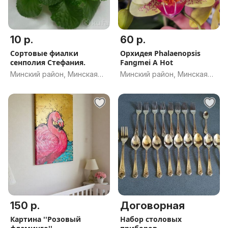
10 р.
60 р.
Сортовые фиалки
Орхидея Phalaenopsis
сенполия Стефания.
Fangmei A Hot
Минский район, Минская
Минский район, Минская
обл.
обл.
150 р.
Договорная
Картина ''Розовый
Набор столовых