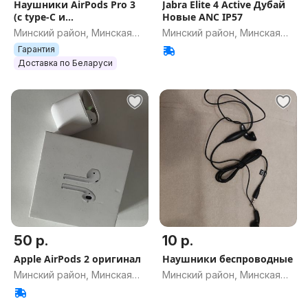
Наушники AirPods Pro 3
Jabra Elite 4 Active Дубай
(с type-C и
Новые ANC IP57
шумоподалением +
Минский район, Минская
Минский район, Минская
гарантия 1 год + подарки)
обл.
обл.
Гарантия
чип FCO Ca0
Доставка по Беларуси
50 р.
10 р.
Apple AirPods 2 оригинал
Наушники беспроводные
Минский район, Минская
Минский район, Минская
обл.
обл.