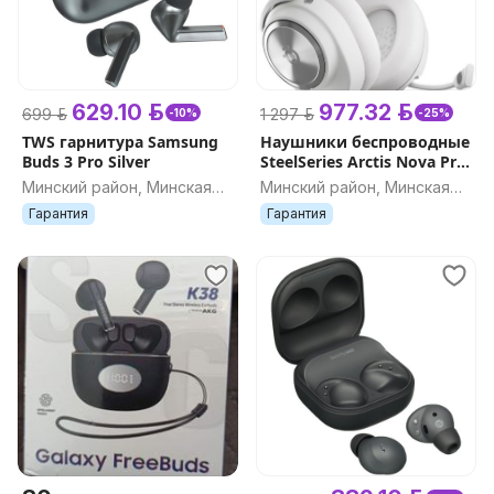
629.10 р.
977.32 р.
699 р.
1 297 р.
-10%
-25%
TWS гарнитура Samsung
Наушники беспроводные
Buds 3 Pro Silver
SteelSeries Arctis Nova Pro
for Xbox
Минский район, Минская
Минский район, Минская
обл.
обл.
Гарантия
Гарантия