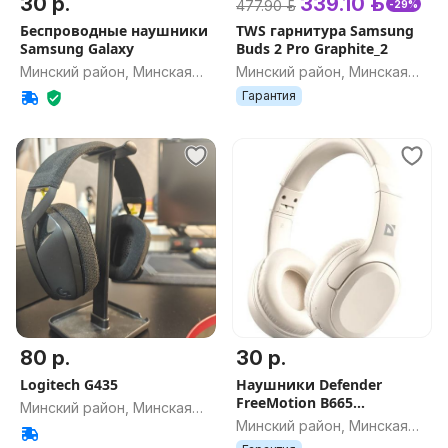
30 р.
339.10 р.
477.90 р.
-29%
Беспроводные наушники
TWS гарнитура Samsung
Samsung Galaxy
Buds 2 Pro Graphite_2
Минский район, Минская
Минский район, Минская
обл.
обл.
Гарантия
80 р.
30 р.
Logitech G435
Наушники Defender
FreeMotion B665
Минский район, Минская
(бежевый)
Минский район, Минская
обл.
обл.