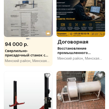
Договорная
94 000 р.
Восстановление
Сверлильно-
промышленного
присадочный станок с
оборудования без доку
Минский район, Минская
ЧПУ
Минский район, Минская
обл.
обл.