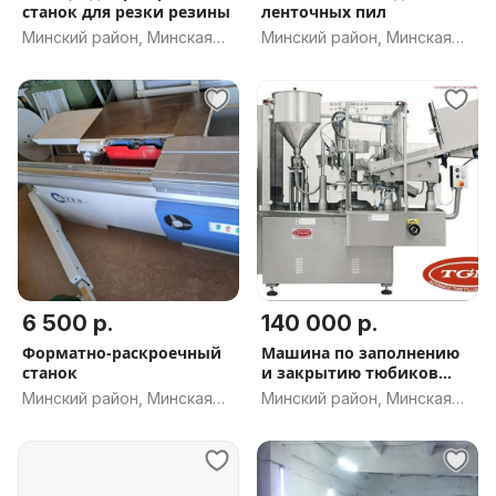
станок для резки резины
ленточных пил
Минский район, Минская
Минский район, Минская
обл.
обл.
6 500 р.
140 000 р.
Форматно-раскроечный
Машина по заполнению
станок
и закрытию тюбиков
S420
Минский район, Минская
Минский район, Минская
обл.
обл.