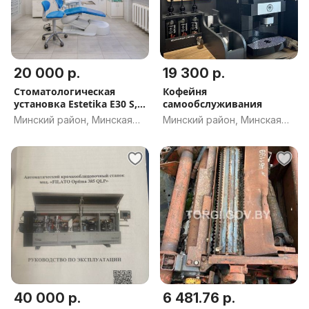
20 000 р.
19 300 р.
Стоматологическая
Кофейня
установка Estetika E30 S,
самообслуживания
KaVo
Минский район, Минская
Минский район, Минская
обл.
обл.
40 000 р.
6 481.76 р.