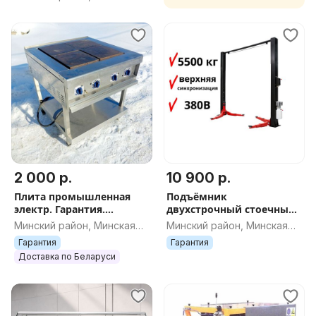
обл.
2 000 р.
10 900 р.
Плита промышленная
Подъёмник
электр. Гарантия.
двухстрочный стоечный
Доставка.
FLYING TPRO-10S NEW 5,5т
Минский район, Минская
Минский район, Минская
обл.
обл.
Гарантия
Гарантия
Доставка по Беларуси