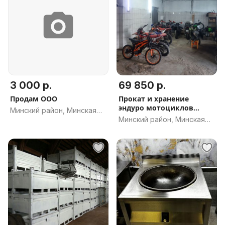
3 000 р.
69 850 р.
Продам ООО
Прокат и хранение
эндуро мотоциклов
Минский район, Минская
Enduro_go
Минский район, Минская
обл.
обл.