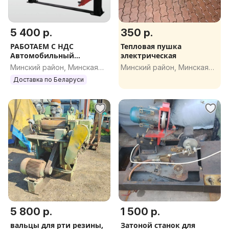
5 400 р.
350 р.
РАБОТАЕМ С НДС
Тепловая пушка
Автомобильный
электрическая
подъемник 4500 т Flying
Минский район, Минская
Минский район, Минская
TTPF-10S
обл.
обл.
Доставка по Беларуси
5 800 р.
1 500 р.
вальцы для рти резины,
Затоной станок для