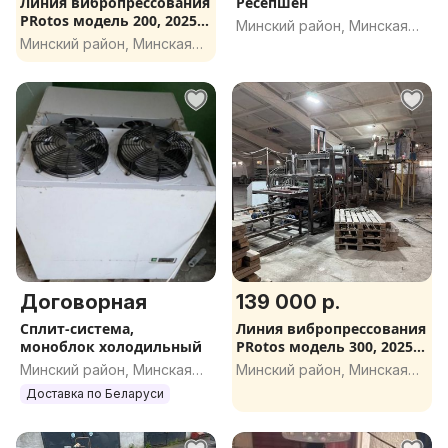
Линия вибропрессования
Ресепшен
PRotos модель 200, 2025
Минский район, Минская
год
Минский район, Минская
обл.
обл.
Договорная
139 000 р.
Cплит-система,
Линия вибропрессования
моноблок холодильный
PRotos модель 300, 2025
год
Минский район, Минская
Минский район, Минская
обл.
обл.
Доставка по Беларуси