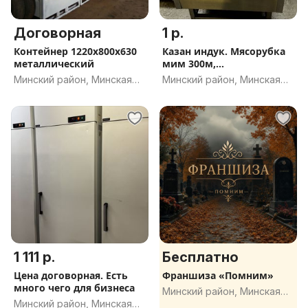
Договорная
1 р.
Контейнер 1220x800x630
Казан индук. Мясорубка
металлический
мим 300м,
тестомешалка,
Минский район, Минская
Минский район, Минская
обл.
обл.
1 111 р.
Бесплатно
Цена договорная. Есть
Франшиза «Помним»
много чего для бизнеса
Минский район, Минская
Минский район, Минская
обл.