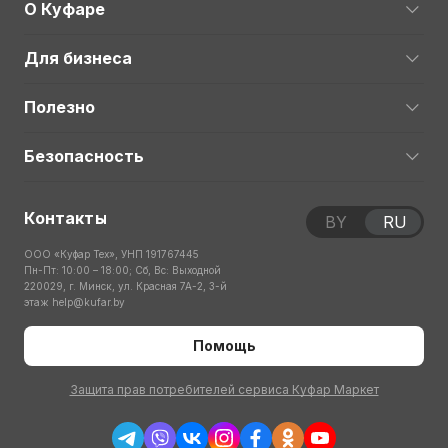
О Куфаре
Для бизнеса
Полезно
Безопасность
Контакты
BY
RU
ООО «Куфар Тех», УНП 191767445
Пн-Пт: 10:00 – 18:00; Сб, Вс: Выходной
220029, г. Минск, ул. Красная 7А-2, 3-й
этаж
help@kufar.by
Помощь
Защита прав потребителей сервиса Куфар Маркет