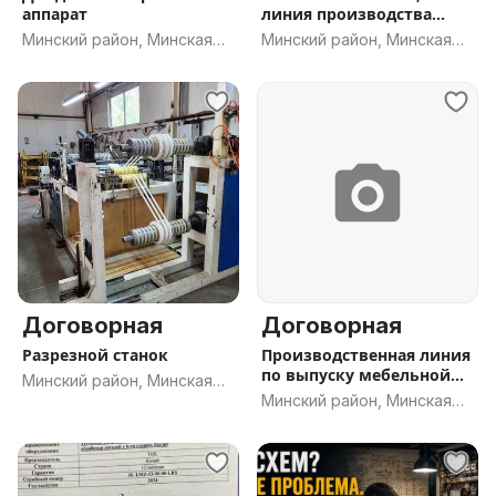
аппарат
линия производства
сварной сетки
Минский район, Минская
Минский район, Минская
обл.
обл.
Договорная
Договорная
Разрезной станок
Производственная линия
по выпуску мебельной
Минский район, Минская
кромки
Минский район, Минская
обл.
обл.