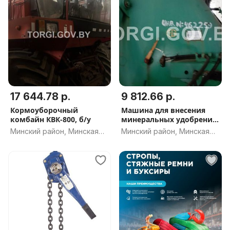
17 644.78 р.
9 812.66 р.
Кормоуборочный
Машина для внесения
комбайн КВК-800, б/у
минеральных удобрений
АПЖ-12, б/у
Минский район, Минская
Минский район, Минская
обл.
обл.