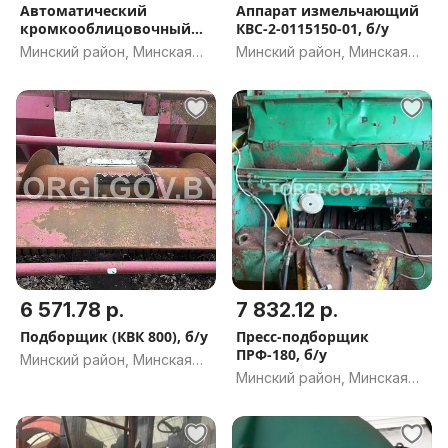
Автоматический
Аппарат измельчающий
кромкооблицовочный
КВС-2-0115150-01, б/у
станок
Минский район, Минская
Минский район, Минская
обл.
обл.
6 571.78 р.
7 832.12 р.
Подборщик (КВК 800), б/у
Пресс-подборщик
ПРФ-180, б/у
Минский район, Минская
Минский район, Минская
обл.
обл.