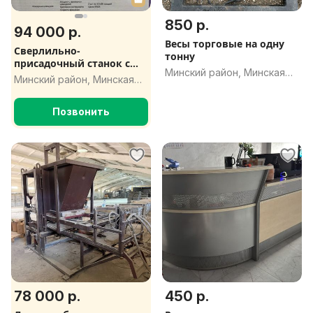
850 р.
94 000 р.
Весы торговые на одну
Сверлильно-
тонну
присадочный станок с
Минский район, Минская
ЧПУ
Минский район, Минская
обл.
обл.
Позвонить
78 000 р.
450 р.