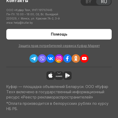
Контакты
BY
RU
ООО «Куфар Тех», УНП 191767445
Пн-Пт: 10:00 – 18:00; Сб, Вс: Выходной
220029, г. Минск, ул. Красная 7А-2, 3-й
этаж
help@kufar.by
Помощь
Защита прав потребителей сервиса Куфар Маркет
Куфар — площадка объявлений Беларуси. ООО «Куфар
Тех» включено в государственный информационный
ресурс «Реестр рекламораспространителей»
*Оплата производится в белорусских рублях по курсу
НБ РБ.