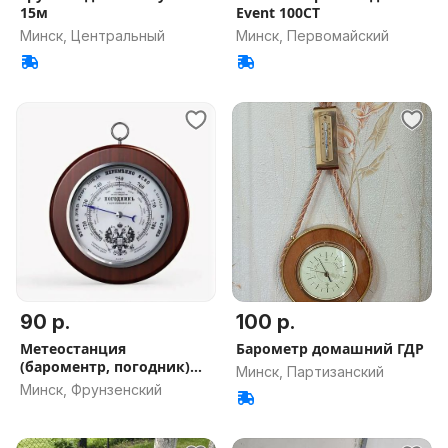
15м
Event 100CT
Минск, Центральный
Минск, Первомайский
90 р.
100 р.
Метеостанция
Барометр домашний ГДР
(бароментр, погодник)
Минск, Партизанский
RST 05337
Минск, Фрунзенский