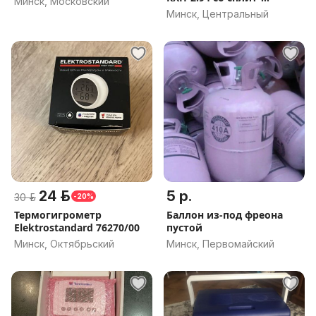
Минск, Московский
системой
Минск, Центральный
24 р.
5 р.
30 р.
-20%
Термогигрометр
Баллон из-под фреона
Elektrostandard 76270/00
пустой
Минск, Октябрьский
Минск, Первомайский