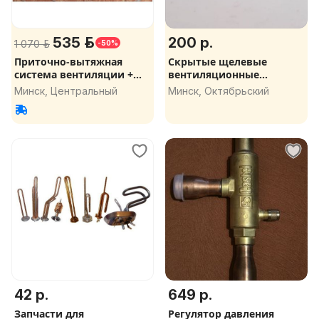
535 р.
200 р.
1 070 р.
-50%
Приточно-вытяжная
Скрытые щелевые
система вентиляции +
вентиляционные
рекуперация
решетки, диффузоры
Минск, Центральный
Минск, Октябрьский
42 р.
649 р.
Запчасти для
Регулятор давления