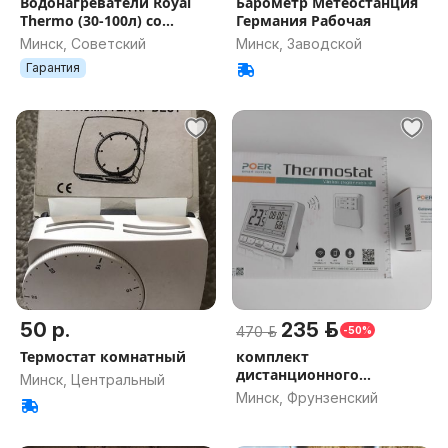
Водонагреватели Royal
Барометр Метеостанция
Thermo (30-100л) со
Германия Рабочая
скидкой
Минск, Советский
Минск, Заводской
Гарантия
50 р.
235 р.
470 р.
-50%
Термостат комнатный
комплект
дистанционного
Минск, Центральный
управления
Минск, Фрунзенский
температурой