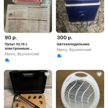
90 р.
300 р.
Пульт HL10 с
Автохолодильник
электронным
Минск, Фрунзенский
термостатом тепломаш
Минск, Фрунзенский