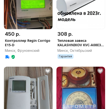
450 р.
308 р.
Контроллер Regin Corrigo
Тепловая завеса
E15-D
KALASHNIKOV KVC-A08E3-
11, скидка 7% от цены
Минск, Фрунзенский
Минск, Октябрьский
Онлайнера
Гарантия