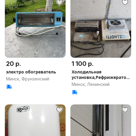
20 р.
1 100 р.
электро обогреватель
Холодильная
установка,Рефрижератор
Минск, Фрунзенский
ZANOTTI FZ 213
Минск, Ленинский