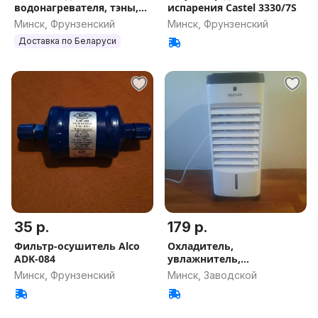
водонагревателя, тэны,
испарения Castel 3330/7S
термостаты, аноды,
Минск, Фрунзенский
Минск, Фрунзенский
прокладки
Доставка по Беларуси
35 р.
179 р.
Фильтр-осушитель Alco
Охладитель,
ADK-084
увлажнитель,
очиститель воздуха
Минск, Фрунзенский
Минск, Заводской
ZENET