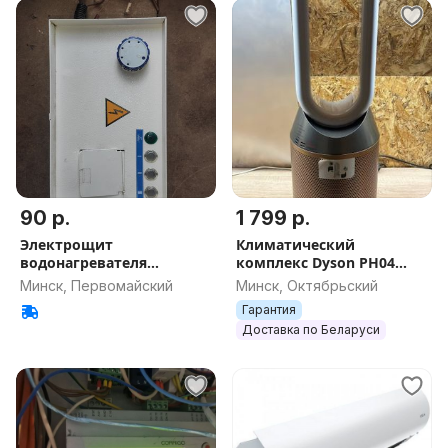
90 р.
1 799 р.
Электрощит
Климатический
водонагревателя
комплекс Dyson PH04
отопления ЭВО-4,8-01
Рассрочка, Гарантия,
Минск, Первомайский
Минск, Октябрьский
Доставка, Самовывоз
Гарантия
Доставка по Беларуси