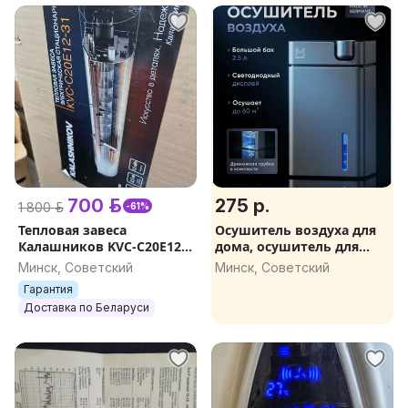
700 р.
275 р.
1 800 р.
-61%
Тепловая завеса
Осушитель воздуха для
Калашников KVС-C20E12-
дома, осушитель для
31
квартиры M&MCo
Минск, Советский
Минск, Советский
Гарантия
Доставка по Беларуси