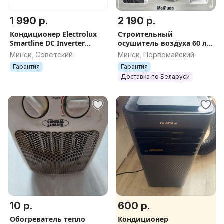
1 990 р.
2 190 р.
Кондиционер Electrolux
Строительный
Smartline DC Inverter
осушитель воздуха 60 л/
EACS/I-12HSM/N8_V2
сут (Hitachi)
Минск, Советский
Минск, Первомайский
Гарантия
Гарантия
Доставка по Беларуси
10 р.
600 р.
Обогреватель тепло
Кондиционер