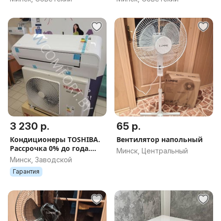
3 230 р.
65 р.
Кондиционеры TOSHIBA.
Вентилятор напольный
Рассрочка 0% до года.
Минск, Центральный
Монтаж по всей РБ. Халва
Минск, Заводской
на 3 и 5 месяцев.
Гарантия