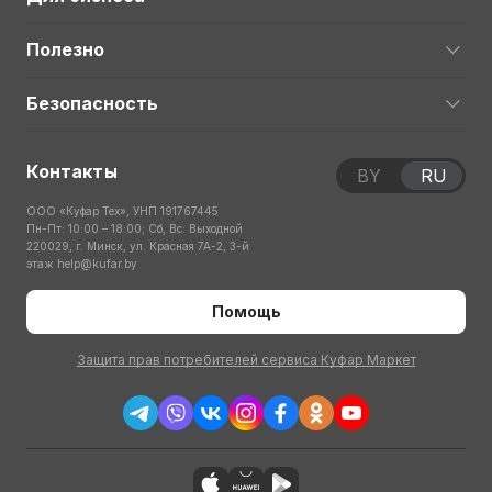
Полезно
Безопасность
Контакты
BY
RU
ООО «Куфар Тех», УНП 191767445
Пн-Пт: 10:00 – 18:00; Сб, Вс: Выходной
220029, г. Минск, ул. Красная 7А-2, 3-й
этаж
help@kufar.by
Помощь
Защита прав потребителей сервиса Куфар Маркет