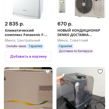
2 835 р.
670 р.
Климатический
НОВЫЙ КОНДИЦИОНЕР
комплекс Panasonic F-
DENKO ДОСТАВКА
VXR50R-W
ОФИЦИАЛЬНАЯ
Минск, Центральный
Минск, Советский
ГАРАНТИЯ
Онлайн-заказ
Гарантия
Гарантия
Доставка по Беларуси
Добавить в корзину