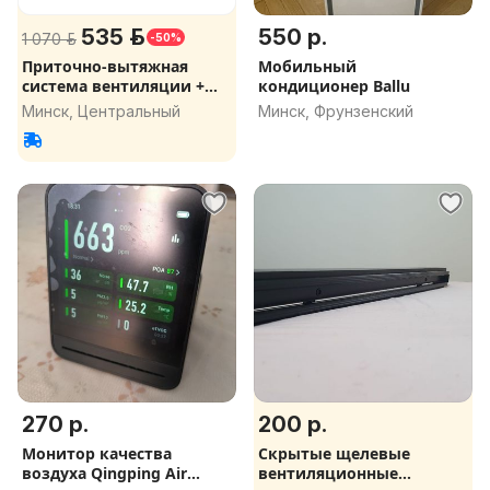
535 р.
550 р.
1 070 р.
-50%
Приточно-вытяжная
Мобильный
система вентиляции +
кондиционер Ballu
рекуперация
Минск, Центральный
Минск, Фрунзенский
270 р.
200 р.
Монитор качества
Скрытые щелевые
воздуха Qingping Air
вентиляционные