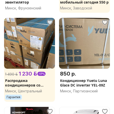
эвентилятор
мобильный сегодня 550 р
Минск, Фрунзенский
Минск, Заводской
1 230 р.
850 р.
1 490 р.
-17%
Распродажа
Кондиционер Yuetu Luna
кондиционеров со
Glace DC inverter YEL-09Z
склада в Минске
Минск, Центральный
Минск, Партизанский
Гарантия