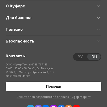
О Куфаре
Для бизнеса
Полезно
Безопасность
Контакты
BY
RU
ООО «Куфар Тех», УНП 191767445
Пн-Пт: 10:00 – 18:00; Сб, Вс: Выходной
220029, г. Минск, ул. Красная 7А-2, 3-й
этаж
help@kufar.by
Помощь
Защита прав потребителей сервиса Куфар Маркет