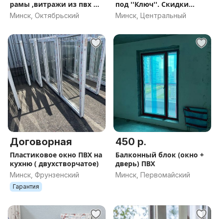
рамы ,витражи из пвх и
под ''Ключ''. Скидки
алюминия .Рассрочка.
Акции
Минск, Октябрьский
Минск, Центральный
Договорная
450 р.
Пластиковое окно ПВХ на
Балконный блок (окно +
кухню ( двухстворчатое)
дверь) ПВХ
Минск, Фрунзенский
Минск, Первомайский
Гарантия