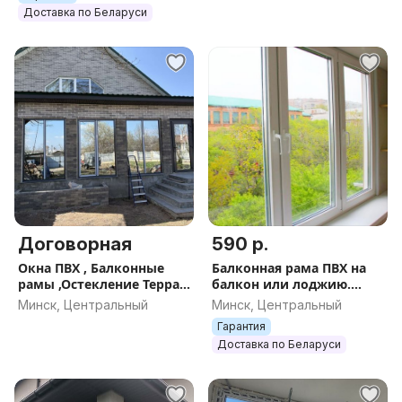
Доставка по Беларуси
Договорная
590 р.
Окна ПВХ , Балконные
Балконная рама ПВХ на
рамы ,Остекление Террас
балкон или лоджию.
, Пристроек, Веранд
Рассрочка до 48 месяцев.
Минск, Центральный
Минск, Центральный
Гарантия
Доставка по Беларуси