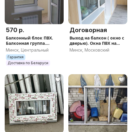
570 р.
Договорная
Балконный блок ПВХ.
Выход на балкон ( окно с
Балконная группа.
дверью). Окна ПВХ на
Рассрочка до 48 месяцев.
заказ
Минск, Центральный
Минск, Московский
Гарантия
Доставка по Беларуси