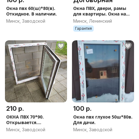
160 р.
Договорная
Окна пвх 60(ш)*80(в).
Окна ПВХ, двери, рамы
Откидное. В наличии.
для квартиры. Окна на
дачу
Минск, Заводской
Минск, Ленинский
Гарантия
210 р.
100 р.
ОКНА ПВХ 70*90.
Окна пвх глухое 50ш*80в.
Открывается.
Для дачи.
Двухкамерный.
Минск, Заводской
Минск, Заводской