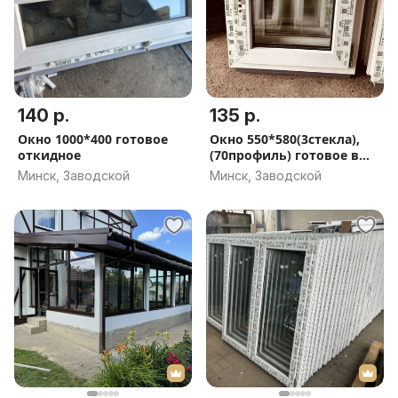
140 р.
135 р.
Окно 1000*400 готовое
Окно 550*580(3стекла),
откидное
(70профиль) готовое в
наличии
Минск, Заводской
Минск, Заводской