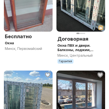
Бесплатно
Договорная
Окна
Окна ПВХ и двери.
Минск, Первомайский
Балконы, лоджии,
террасы. Монтаж и
Минск, Центральный
отделка. Стеклопакеты
Гарантия