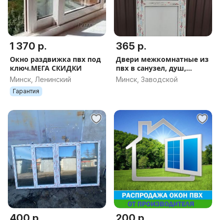
1 370 р.
365 р.
Окно раздвижка пвх под
Двери межкомнатные из
ключ.МЕГА СКИДКИ
пвх в санузел, душ,
ванную комнату.
Минск, Ленинский
Минск, Заводской
Гарантия
400 р.
200 р.