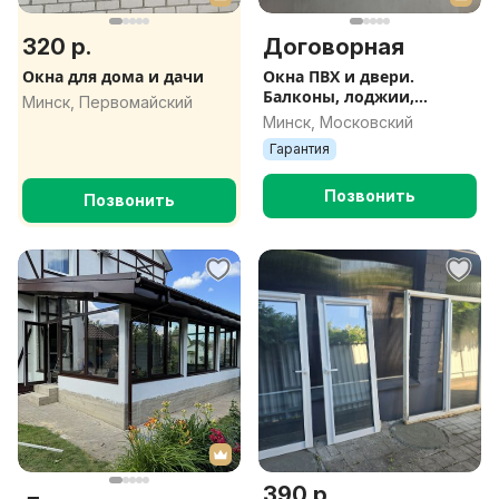
320 р.
Договорная
Окна для дома и дачи
Окна ПВХ и двери.
Балконы, лоджии,
Минск, Первомайский
террасы. Монтаж и
Минск, Московский
отделка. Стеклопакеты
Гарантия
Позвонить
Позвонить
390 р.