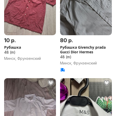
10 р.
80 р.
Рубашка
Рубашка Givenchy prada
Gucci Dior Hermes
48 (m)
48 (m)
Минск, Фрунзенский
Минск, Фрунзенский