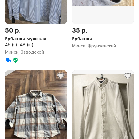
50 р.
35 р.
Рубашка мужская
Рубашка
46 (s), 48 (m)
Минск, Фрунзенский
Минск, Заводской