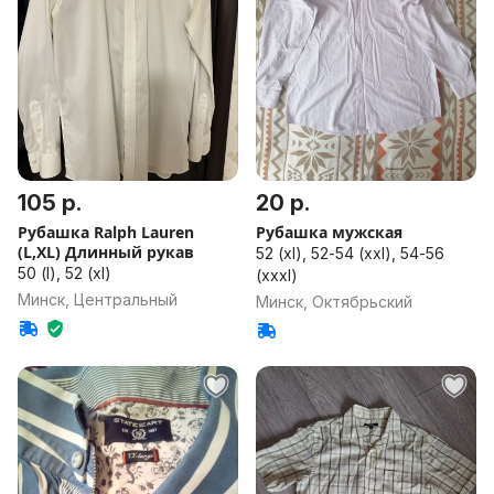
105 р.
20 р.
Рубашка Ralph Lauren
Рубашка мужская
(L,XL) Длинный рукав
52 (xl), 52-54 (xxl), 54-56
50 (l), 52 (xl)
(xxxl)
Минск, Центральный
Минск, Октябрьский