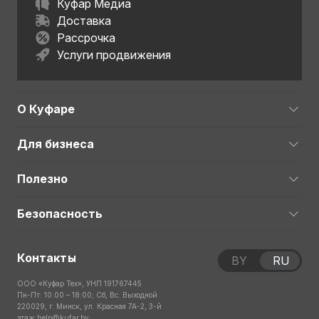
Куфар Медиа
Доставка
Рассрочка
Услуги продвижения
О Куфаре
Для бизнеса
Полезно
Безопасность
Контакты
BY
RU
ООО «Куфар Тех», УНП 191767445
Пн-Пт: 10:00 – 18:00; Сб, Вс: Выходной
220029, г. Минск, ул. Красная 7А-2, 3-й
этаж
help@kufar.by