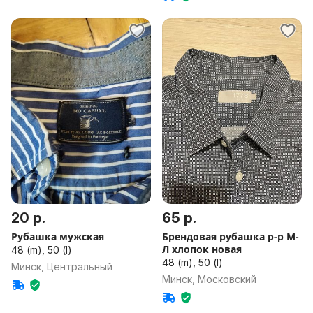
20 р.
65 р.
Рубашка мужская
Брендовая рубашка р-р М-
Л хлопок новая
48 (m), 50 (l)
48 (m), 50 (l)
Минск, Центральный
Минск, Московский