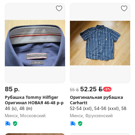
85 р.
52.25 р.
55 р.
-5%
Рубашка Tommy Hilfiger
Оригинальная рубашка
Оригинал НОВАЯ 46-48 р-р
Carhartt
46 (s), 48 (m)
52-54 (xxl), 54-56 (xxxl), 58
Минск, Московский
Минск, Фрунзенский