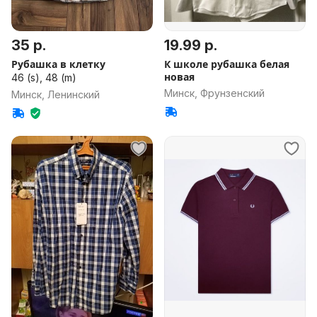
35 р.
19.99 р.
Рубашка в клетку
К школе рубашка белая
новая
46 (s), 48 (m)
Минск, Фрунзенский
Минск, Ленинский