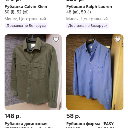
Рубашка Calvin Klein
Рубашка Ralph Lauren
50 (l), 52 (xl)
48 (m), 50 (l)
Минск, Центральный
Минск, Центральный
Доставка по Беларуси
Доставка по Беларуси
148 р.
58 р.
Рубашка джинсовая
Рубашка фирма ''EASY