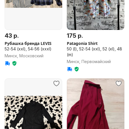
43 р.
175 р.
Рубашка бренда LEVIS
Patagonia Shirt
52-54 (xxl), 54-56 (xxxl)
50 (l), 52-54 (xxl), 52 (xl), 48
(m)
Минск, Московский
Минск, Первомайский