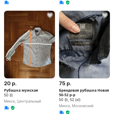
20 р.
75 р.
Рубашка мужская
Брендовая рубашка Новая
50-52 р-р
50 (l)
50 (l), 52 (xl)
Минск, Центральный
Минск, Московский