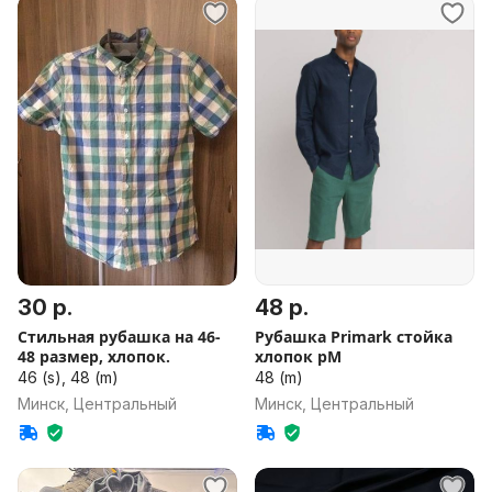
30 р.
48 р.
Стильная рубашка на 46-
Рубашка Primark стойка
48 размер, хлопок.
хлопок рМ
46 (s), 48 (m)
48 (m)
Минск, Центральный
Минск, Центральный