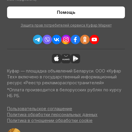
Помощь
Защита прав потребителей сервиса Куфар Маркет
Куфар — площадка объявлений Беларуси. ООО «Куфар
Тех» включено в государственный информационный
ресурс «Реестр рекламораспространителей»
*Оплата производится в белорусских рублях по курсу
НБ РБ.
Пользовательское соглашение
Политика обработки персональных данных
Политика в отношении обработки cookie