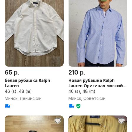
65 р.
210 р.
белая рубашка Ralph
Новая рубашка Ralph
Lauren
Lauren Оригинал мягкий
хлопок
46 (s), 48 (m)
46 (s), 48 (m)
Минск, Ленинский
Минск, Советский