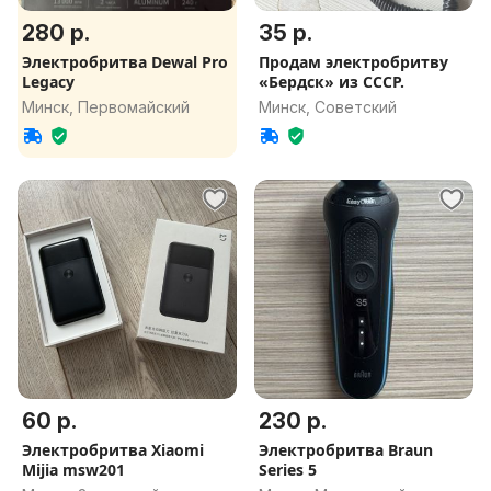
280 р.
35 р.
Электробритва Dewal Pro
Продам электробритву
Legacy
«Бердск» из СССР.
Минск, Первомайский
Минск, Советский
60 р.
230 р.
Электробритва Xiaomi
Электробритва Braun
Mijia msw201
Series 5