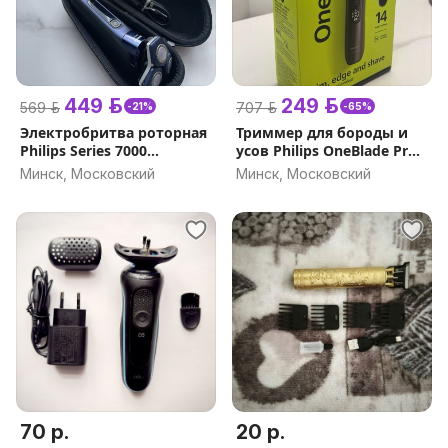
449 р.
249 р.
569 р.
707 р.
-21%
-65%
Электробритва роторная
Триммер для бороды и
Philips Series 7000
усов Philips OneBlade Pro
S7885/50
QP6551/15
Минск, Московский
Минск, Московский
70 р.
20 р.