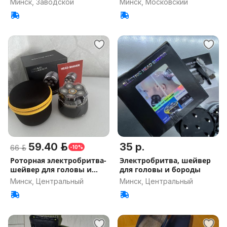
Минск, Заводской
Минск, Московский
59.40 р.
35 р.
66 р.
-10%
Роторная электробритва-
Электробритва, шейвер
шейвер для головы и
для головы и бороды
бороды
Минск, Центральный
Минск, Центральный