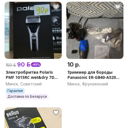
90 р.
10 р.
150 р.
-40%
Электробритва Polaris
Триммер для бороды
PMF 1015RC wet&dry 7D
Panasonic ER-GB40-A520
PROF 3
запчасти
Минск, Советский
Минск, Фрунзенский
Гарантия
Доставка по Беларуси