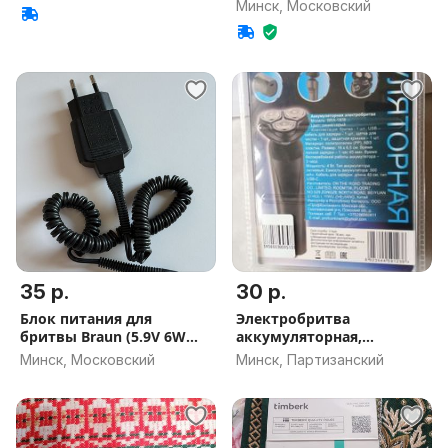
Минск, Московский
35 р.
30 р.
Блок питания для
Электробритва
бритвы Braun (5.9V 6W
аккумуляторная,
0.6A)
заряжается от USB
Минск, Московский
Минск, Партизанский