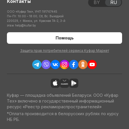
Контакты
BY
RU
ООО «Куфар Тех», УНП 191767445
Пн-Пт: 10:00 – 18:00; Сб, Вс: Выходной
220029, г. Минск, ул. Красная 7А-2, 3-й
этаж
help@kufar.by
Помощь
Защита прав потребителей сервиса Куфар Маркет
Куфар — площадка объявлений Беларуси. ООО «Куфар
Тех» включено в государственный информационный
ресурс «Реестр рекламораспространителей»
*Оплата производится в белорусских рублях по курсу
НБ РБ.