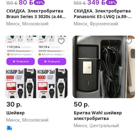
80 р.
349 р.
159 р.
559 р.
-50%
-38%
СКИДКА. Электробритва
СКИДКА. Электробритва
Braun Series 3 3020s (а.44-
Panasonic ES-LV6Q (а.89-
021236)
010151)
Минск, Московский
Минск, Фрунзенский
30 р.
50 р.
Шейвер
Бритва Wahl шейвер
электробритва
Минск, Московский
Минск, Центральный