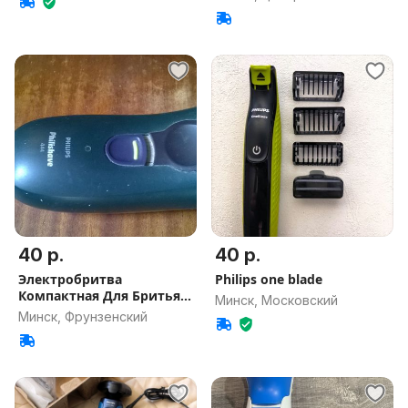
40 р.
40 р.
Электробритва
Philips one blade
Компактная Для Бритья
Минск, Московский
Philips HQ 444
Минск, Фрунзенский