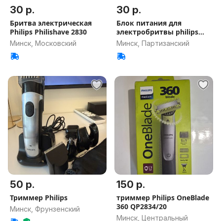
30 р.
30 р.
Бритва электрическая
Блок питания для
Philips Philishave 2830
электробритвы philips
42030355366
Минск, Московский
Минск, Партизанский
50 р.
150 р.
Триммер Philips
триммер Philips OneBlade
360 QP2834/20
Минск, Фрунзенский
Минск, Центральный