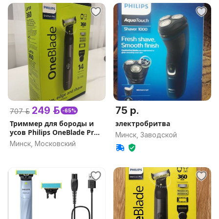
249 р.
75 р.
707 р.
-65%
Триммер для бороды и
электробритва
усов Philips OneBlade Pro
Минск, Заводской
QP6551/15
Минск, Московский