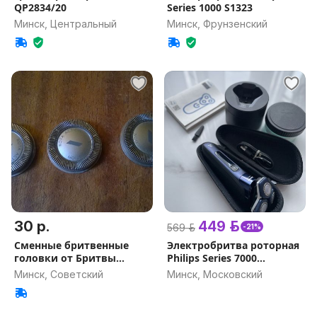
QP2834/20
Series 1000 S1323
Минск, Центральный
Минск, Фрунзенский
30 р.
449 р.
569 р.
-21%
Сменные бритвенные
Электробритва роторная
головки от Бритвы
Philips Series 7000
Philips 2830
S7885/50
Минск, Советский
Минск, Московский