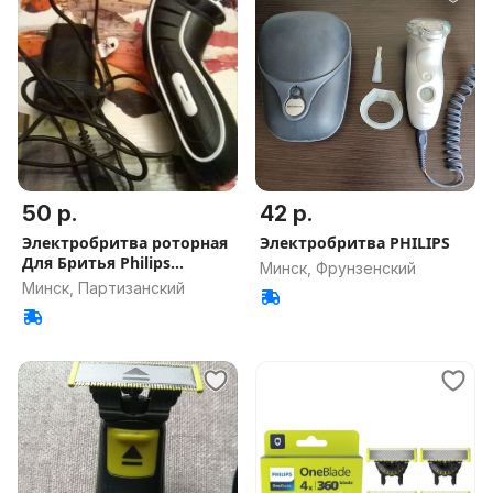
50 р.
42 р.
Электробритва роторная
Электробритва PHILIPS
Для Бритья Philips
Минск, Фрунзенский
HQ7310
Минск, Партизанский