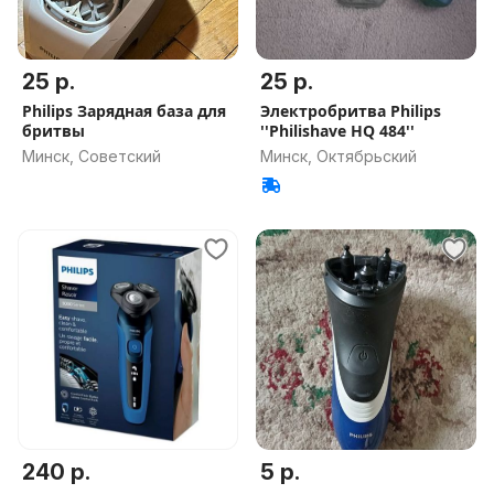
25 р.
25 р.
Philips Зарядная база для
Электробритва Philips
бритвы
''Philishave HQ 484''
Минск, Советский
Минск, Октябрьский
240 р.
5 р.