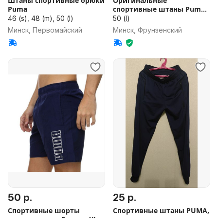
Штаны спортивные брюки
Оригинальные
Puma
спортивные штаны Puma,
новые
46 (s), 48 (m), 50 (l)
50 (l)
Минск, Первомайский
Минск, Фрунзенский
50 р.
25 р.
Спортивные шорты
Спортивные штаны PUMA,