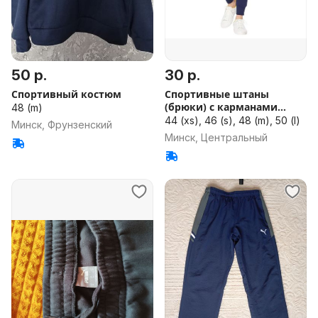
50 р.
30 р.
Спортивный костюм
Спортивные штаны
(брюки) с карманами
48 (m)
Puma
44 (xs), 46 (s), 48 (m), 50 (l)
Минск, Фрунзенский
Минск, Центральный