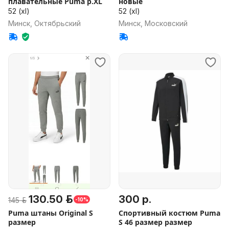
плавательные Puma р.XL
новые
52 (xl)
52 (xl)
Минск, Октябрьский
Минск, Московский
130.50 р.
300 р.
145 р.
-10%
Puma штаны Original S
Спортивный костюм Puma
размер
S 46 размер размер