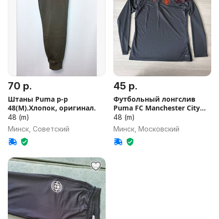
70 р.
45 р.
Штаны Puma р-р
Футбольный лонгслив
48(М).Хлопок, оригинал.
Puma FC Manchester City
p.M
48 (m)
48 (m)
Минск, Советский
Минск, Московский