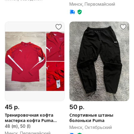
Минск, Первомайский
45 р.
50 р.
Тренировочная кофта
Спортивные штаны
мастерка кофта Puma
болоньки Puma
оригинал
48 (m), 50 (l)
Минск, Октябрьский
Минск, Первомайский