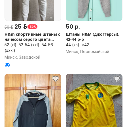
25 р.
50 р.
50 р.
-50%
H&m спортивные штаны с
Штаны H&M (джоггерсы),
начесом серого цвета
42-44 р-р
мужски
52 (xl), 52-54 (xxl), 54-56
44 (xs), <42
(xxxl)
Минск, Первомайский
Минск, Заводской