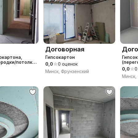
Договорная
Дого
окартона,
Гипсокартон
Гипсо
ородки/потолки
(перег
0,0
0 оценок
0,0
0
Минск, Фрунзенский
Минск,