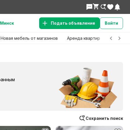
Минск
Подать объявление
Войти
Новая мебель от магазинов
Аренда квартир
Детские 
бранным
Сохранить поиск