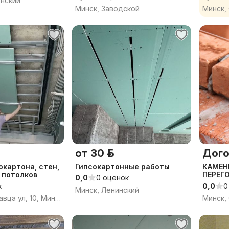
енский
Минск, Заводской
Минск,
от 30 р.
Дого
картона, стен,
Гипсокартонные работы
КАМЕН
 потолков
ПЕРЕГ
0,0
0 оценок
к
0,0
0
Минск, Ленинский
Петра Мстиславца ул, 10, Минск
Минск,