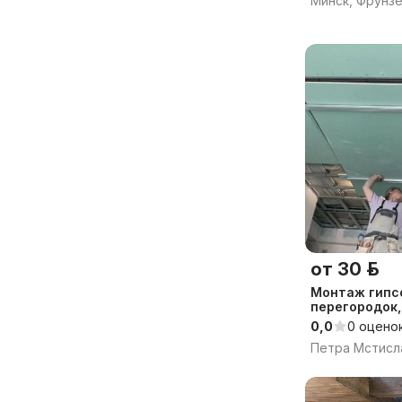
Минск, Фрунз
от 30 р.
Монтаж гипсо
перегородок,
0,0
0 оцено