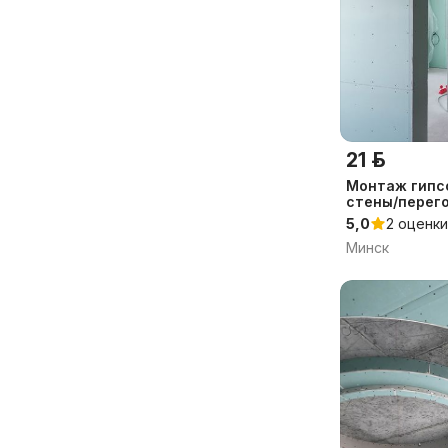
21 р.
Монтаж гипс
стены/перег
пр.
5,0
2 оценки
Минск