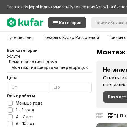
Главная Куфара
Недвижимость
Путешествия
Авто
Для бизне
Категории
Путешествия
Товары с Куфар Рассрочкой
Товары с
Монтаж 
Все категории
Услуги
Ремонт квартиры, дома
Монтаж гипсокартона, перегородок
Не знае
Ответьте 
Цена
специалис
Опыт работы
Размест
Меньше года
1 - 3 года
По
4 - 7 лет
8 - 10 лет