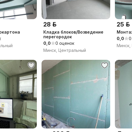
28 р.
25 р.
окартона
Кладка блоков/Возведение
Монта
перегородок
к
0,0
0
0,0
0 оценок
альный
Минск,
Минск, Центральный