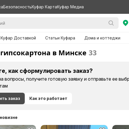
са
Безопасность
Куфар Карта
Куфар Медиа
 Куфар Доставкой
Статьи Куфара
Дома и коттеджи
гипсокартона в Минске
33
те, как сформулировать заказ?
на вопросы, получите готовую заявку и отправьте ее вы
там
ить заказ
Как это работает
 новизне