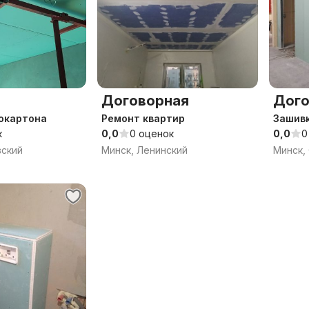
Договорная
Дого
окартона
Ремонт квартир
Зашивк
к
0,0
0 оценок
0,0
0
вский
Минск, Ленинский
Минск,