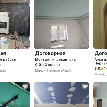
ая
Договорная
Дого
е работы
Монтаж гипсокартона
Арки и
Порта
к
0,0
0 оценок
5,0
1
ский
Минск, Первомайский
Минск,