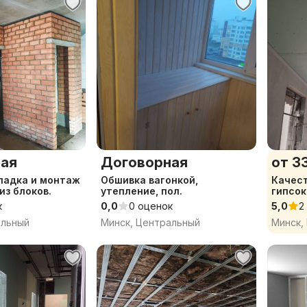
ая
Договорная
от 33
ладка и монтаж
Обшивка вагонкой,
Качестве
из блоков.
утепление, пол.
гипсок
к
0,0
0 оценок
5,0
2
альный
Минск, Центральный
Минск,