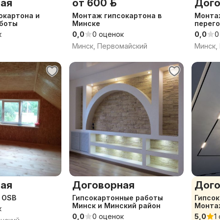
ая
от 600 р.
Дого
окартона и
Монтаж гипсокартона в
Монтаж
боты
Минске
перего
к
0,0
0 оценок
0,0
0
Минск, Первомайский
Минск,
ая
Договорная
Дого
 OSB
Гипсокартонные работы
Гипсок
Минск и Минский район
Монтаж
к
0,0
0 оценок
5,0
1