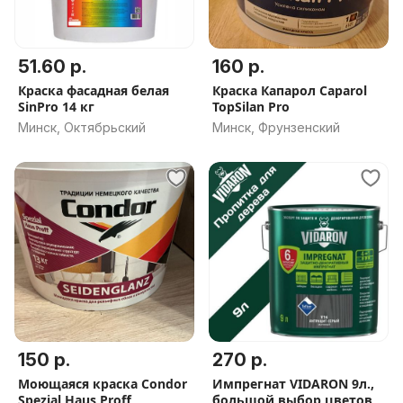
51.60 р.
160 р.
Краска фасадная белая
Краска Капарол Caparol
SinPro 14 кг
TopSilan Pro
Минск, Октябрьский
Минск, Фрунзенский
150 р.
270 р.
Моющаяся краска Condor
Импрегнат VIDARON 9л.,
Spezial Haus Proff
большой выбор цветов