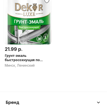
21.99 р.
Грунт-эмаль
быстросохнущая по
ржавчине Dekor Sprint 3 в
Минск, Ленинский
1
Бренд