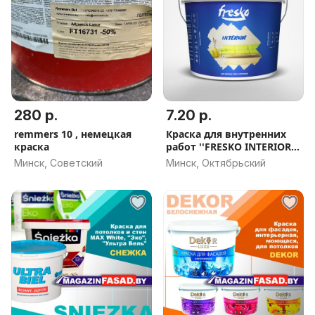
280 р.
7.20 р.
remmers 10 , немецкая
Краска для внутренних
краска
работ ''FRESKO INTERIOR'',
ЕВРОПОЧТА,
Минск, Советский
Минск, Октябрьский
НАЛОЖЕННЫЙ ПЛАТЁЖ