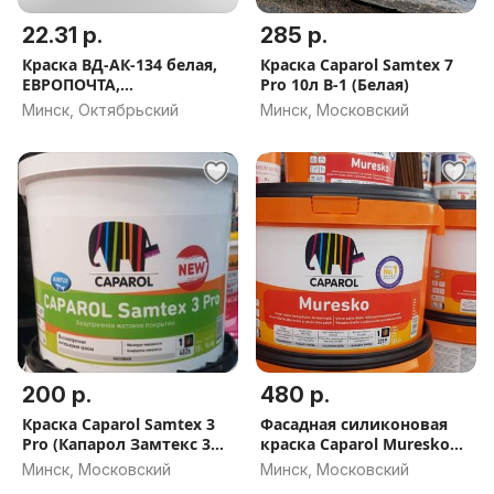
22.31 р.
285 р.
Краска ВД-АК-134 белая,
Краска Caparol Samtex 7
ЕВРОПОЧТА,
Pro 10л B-1 (Белая)
НАЛОЖЕННЫЙ ПЛАТЁЖ
Минск, Октябрьский
Минск, Московский
200 р.
480 р.
Краска Caparol Samtex 3
Фасадная силиконовая
Pro (Капарол Замтекс 3
краска Caparol Muresko
Про) 10л Белая Акция
(Муреско) 10л (Польша)
Минск, Московский
Минск, Московский