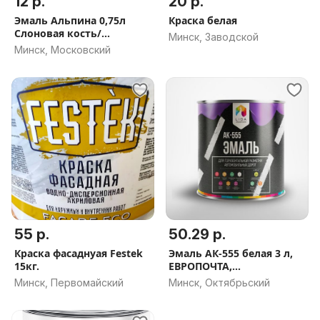
12 р.
20 р.
Эмаль Альпина 0,75л
Краска белая
Слоновая кость/
Минск, Заводской
Шоколадная/ Черная
Минск, Московский
55 р.
50.29 р.
Краска фасаднуая Festek
Эмаль АК-555 белая 3 л,
15кг.
ЕВРОПОЧТА,
НАЛОЖЕННЫЙ ПЛАТЁЖ
Минск, Первомайский
Минск, Октябрьский