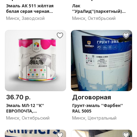
Эмаль АК 511 жёлтая
Лак
белая серая черная
''УраЛид''(паркетный)
краска
ГЛЯНЦЕВЫЙ 2л.,
Минск, Заводской
Минск, Октябрьский
ЕВРОПОЧТА,
НАЛОЖЕННЫЙ ПЛАТЁЖ
36.70 р.
Договорная
Эмаль МЛ-12 ''К''
Грунт-эмаль ''Фарбен''
ЕВРОПОЧТА,
RAL 5005
НАЛОЖЕННЫЙ ПЛАТЁЖ
Минск, Октябрьский
Минск, Центральный