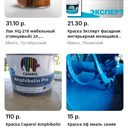
31.10 р.
21.30 р.
Лак НЦ-218 мебельный
Краска Эксперт фасадная
(глянцевый) 2л.,
интерьерная моющаяся
ЕВРОПОЧТА,
влагостойкая
Минск, Октябрьский
Минск, Ленинский
НАЛОЖЕННЫЙ ПЛАТЁЖ
структурная
110 р.
15 р.
Краска Caparol Amphibolin
Краска пф эмаль синяя