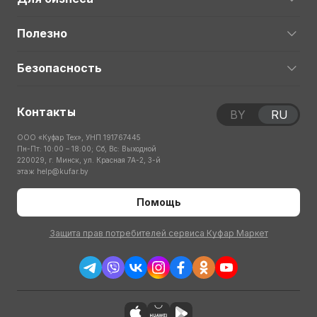
Полезно
Безопасность
Контакты
BY
RU
ООО «Куфар Тех», УНП 191767445
Пн-Пт: 10:00 – 18:00; Сб, Вс: Выходной
220029, г. Минск, ул. Красная 7А-2, 3-й
этаж
help@kufar.by
Помощь
Защита прав потребителей сервиса Куфар Маркет