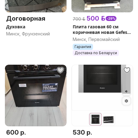
Договорная
500 р.
700 р.
-29%
Духовка
Плита газовая 60 см
коричневая новая Gefest
Минск, Фрунзенский
1200 С6 К19 доставка
Минск, Первомайский
Гарантия
Доставка по Беларуси
600 р.
530 р.