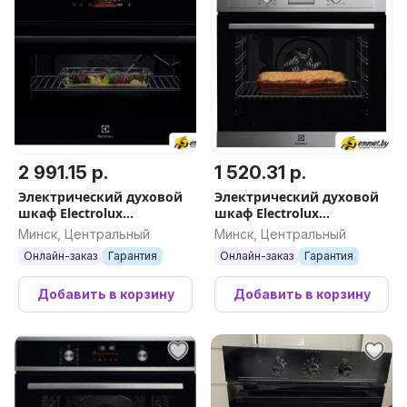
2 991.15 р.
1 520.31 р.
Электрический духовой
Электрический духовой
шкаф Electrolux
шкаф Electrolux
MealAssist CombiQuick 800
SurroundCook 600
Минск, Центральный
Минск, Центральный
LVL8E09Z
EOF3H70X
Онлайн-заказ
Гарантия
Онлайн-заказ
Гарантия
Добавить в корзину
Добавить в корзину