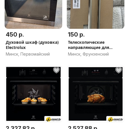
450 р.
150 р.
Духовой шкаф (духовка)
Телескопические
Electrolux
направляющие для
духовки
Минск, Первомайский
Минск, Фрунзенский
2 327.82 р.
2 527.88 р.