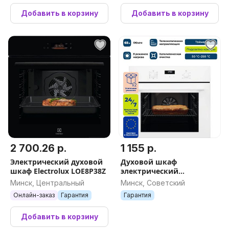
Добавить в корзину
Добавить в корзину
2 700.26 р.
1 155 р.
Электрический духовой
Духовой шкаф
шкаф Electrolux LOE8P38Z
электрический
встраиваемый
Минск, Центральный
Минск, Советский
ELECTROLUX EOF5F50BV
Онлайн-заказ
Гарантия
Гарантия
Добавить в корзину