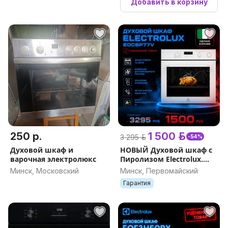
Добавить в корзину
250 р.
1 500 р.
3 295 р.
-54%
Духовой шкаф и
НОВЫЙ Духовой шкаф с
варочная электролюкс
Пиролизом Electrolux.
Гарантия. Доставка
Минск, Московский
Минск, Первомайский
Гарантия