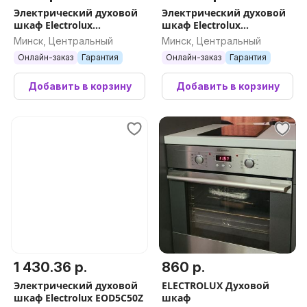
Электрический духовой
Электрический духовой
шкаф Electrolux
шкаф Electrolux
SurroundCook FLEX 600
SurroundCook 600
Минск, Центральный
Минск, Центральный
EOF3H40BW
EOF5C50BZ
Онлайн-заказ
Гарантия
Онлайн-заказ
Гарантия
Добавить в корзину
Добавить в корзину
1 430.36 р.
860 р.
Электрический духовой
ELECTROLUX Духовой
шкаф Electrolux EOD5C50Z
шкаф