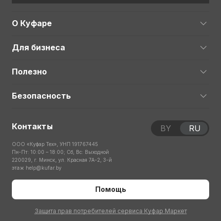
О Куфаре
Для бизнеса
Полезно
Безопасность
Контакты
BY
RU
ООО «Куфар Тех», УНП 191767445
Пн-Пт: 10:00 – 18:00; Сб, Вс: Выходной
220029, г. Минск, ул. Красная 7А-2, 3-й
этаж
help@kufar.by
Помощь
Защита прав потребителей сервиса Куфар Маркет