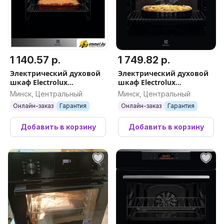
1 140.57 р.
1 749.82 р.
Электрический духовой
Электрический духовой
шкаф Electrolux
шкаф Electrolux
SurroundCook 600
SteamBake 600 EOD5F71Z
Минск, Центральный
Минск, Центральный
EOF3H00BX
Онлайн-заказ
Гарантия
Онлайн-заказ
Гарантия
Добавить в корзину
Добавить в корзину