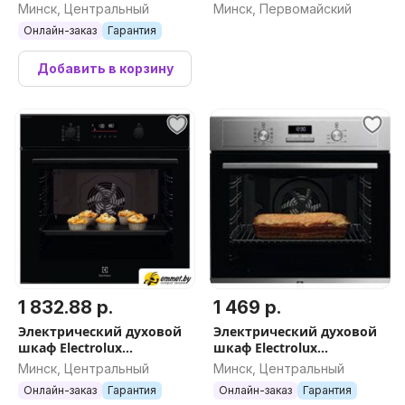
Минск, Центральный
Минск, Первомайский
Онлайн-заказ
Гарантия
Добавить в корзину
1 832.88 р.
1 469 р.
Электрический духовой
Электрический духовой
шкаф Electrolux
шкаф Electrolux
SteamBake 600
SurroundCook 600
Минск, Центральный
Минск, Центральный
EOD6F77WZ
EOF3H70X
Онлайн-заказ
Гарантия
Онлайн-заказ
Гарантия