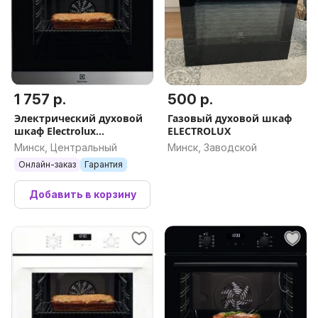
1 757 р.
500 р.
Электрический духовой
Газовый духовой шкаф
шкаф Electrolux
ELECTROLUX
COF6P76BX
Минск, Центральный
Минск, Заводской
Онлайн-заказ
Гарантия
Добавить в корзину