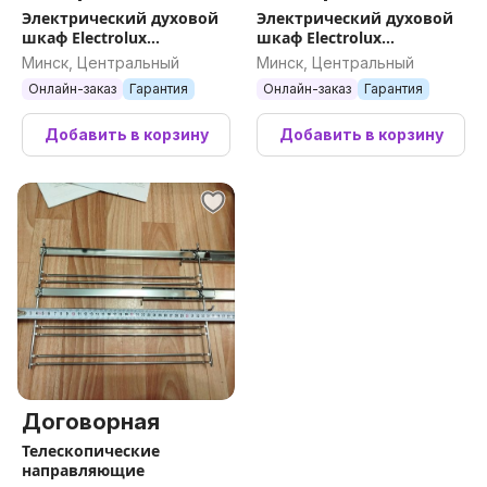
Электрический духовой
Электрический духовой
шкаф Electrolux
шкаф Electrolux
SurroundCook FLEX 600
SteamCrisp 700 KOCDH76Z
Минск, Центральный
Минск, Центральный
EOF3H40BX
Онлайн-заказ
Гарантия
Онлайн-заказ
Гарантия
Добавить в корзину
Добавить в корзину
Договорная
Телескопические
направляющие