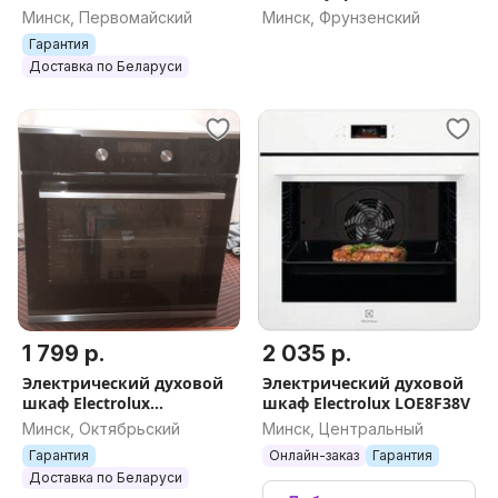
Electrolux
Минск, Первомайский
Минск, Фрунзенский
Гарантия
Доставка по Беларуси
1 799 р.
2 035 р.
Электрический духовой
Электрический духовой
шкаф Electrolux
шкаф Electrolux LOE8F38V
KOCDH71X Рассрочка,
Минск, Октябрьский
Минск, Центральный
Гарантия, Доставка,
Гарантия
Онлайн-заказ
Гарантия
Самовывоз
Доставка по Беларуси