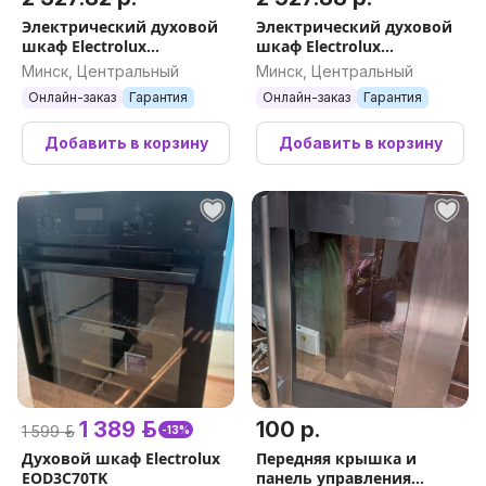
Электрический духовой
Электрический духовой
шкаф Electrolux
шкаф Electrolux
SteamBake 600
SteamCrisp 700 KOCDH76Z
Минск, Центральный
Минск, Центральный
EOD6C77WZ
Онлайн-заказ
Гарантия
Онлайн-заказ
Гарантия
Добавить в корзину
Добавить в корзину
1 389 р.
100 р.
1 599 р.
-13%
Духовой шкаф Electrolux
Передняя крышка и
EOD3C70TK
панель управления