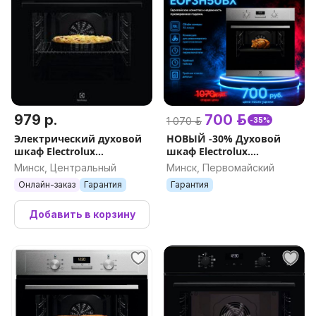
979 р.
700 р.
1 070 р.
-35%
Электрический духовой
НОВЫЙ -30% Духовой
шкаф Electrolux
шкаф Electrolux.
LOH3H00BK
Гарантия. Доставка
Минск, Центральный
Минск, Первомайский
Онлайн-заказ
Гарантия
Гарантия
Добавить в корзину