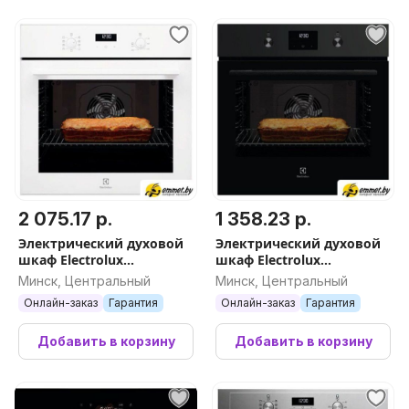
2 075.17 р.
1 358.23 р.
Электрический духовой
Электрический духовой
шкаф Electrolux
шкаф Electrolux
SurroundCook 600
SurroundCook 600
Минск, Центральный
Минск, Центральный
EOF5F50V
KOFGF70TH
Онлайн-заказ
Гарантия
Онлайн-заказ
Гарантия
Добавить в корзину
Добавить в корзину