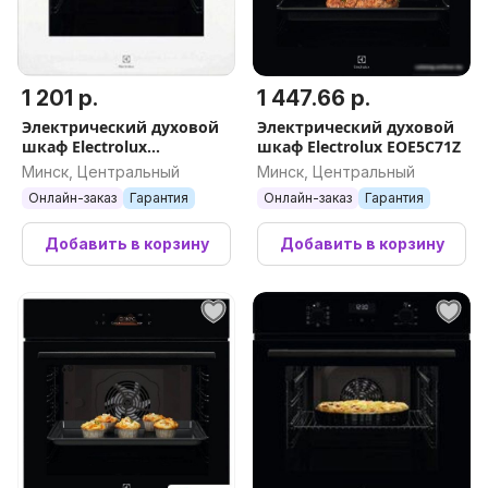
1 201 р.
1 447.66 р.
Электрический духовой
Электрический духовой
шкаф Electrolux
шкаф Electrolux EOE5C71Z
EOF5F50BV
Минск, Центральный
Минск, Центральный
Онлайн-заказ
Гарантия
Онлайн-заказ
Гарантия
Добавить в корзину
Добавить в корзину