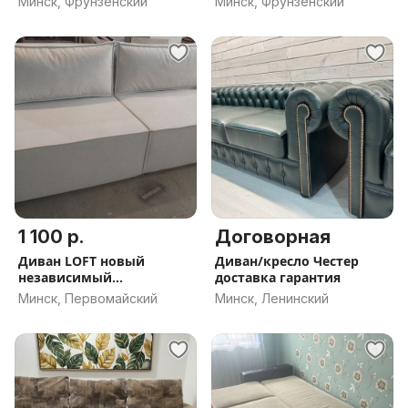
Минск, Фрунзенский
Минск, Фрунзенский
1 100 р.
Договорная
Диван LOFT новый
Диван/кресло Честер
независимый
доставка гарантия
пружинный блок
Минск, Первомайский
Минск, Ленинский