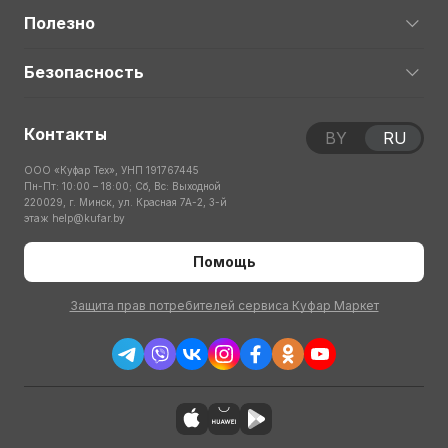
Полезно
Безопасность
Контакты
BY
RU
ООО «Куфар Тех», УНП 191767445
Пн-Пт: 10:00 – 18:00; Сб, Вс: Выходной
220029, г. Минск, ул. Красная 7А-2, 3-й
этаж
help@kufar.by
Помощь
Защита прав потребителей сервиса Куфар Маркет