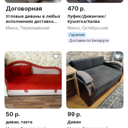
Договорная
470 р.
Угловые диваны в любых
Пуфик/Диванчик/
исполнениях доставка
Кушетка/Халва
гарантия
Минск, Первомайский
Минск, Октябрьский
Гарантия
Доставка по Беларуси
50 р.
99 р.
диван, тахта
Диван