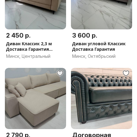
2 450 р.
3 600 р.
Диван Классик 2,3 м
Диван угловой Классик
Доставка Гарантия
Доставка Гарантия
Рассрочка
Минск, Центральный
Минск, Октябрьский
2 790 р.
Договорная