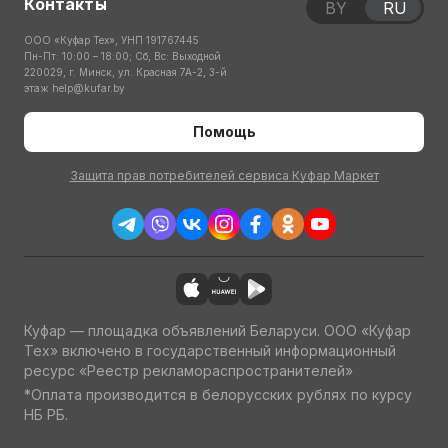
Контакты
BY
RU
ООО «Куфар Тех», УНП 191767445
Пн-Пт: 10:00 – 18:00; Сб, Вс: Выходной
220029, г. Минск, ул. Красная 7А-2, 3-й
этаж
help@kufar.by
Помощь
Защита прав потребителей сервиса Куфар Маркет
Куфар — площадка объявлений Беларуси. ООО «Куфар
Тех» включено в государственный информационный
ресурс «Реестр рекламораспространителей»
*Оплата производится в белорусских рублях по курсу
НБ РБ.