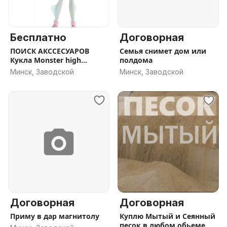
Бесплатно
Договорная
ПОИСК АКССЕСУАРОВ
Семья снимет дом или
Кукла Monster high
полдома
Монстер хай
Минск, Заводской
Минск, Заводской
Договорная
Договорная
Приму в дар магнитолу
Куплю Мытый и Сеянный
песок в любом обьеме