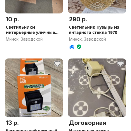
10 р.
290 р.
Светильники
Светильник Пузырь из
интерьерные уличные
янтарного стекла 1970
разные
Минск, Заводской
Минск, Заводской
13 р.
Договорная
беспроводной уличный
Настольная лампа