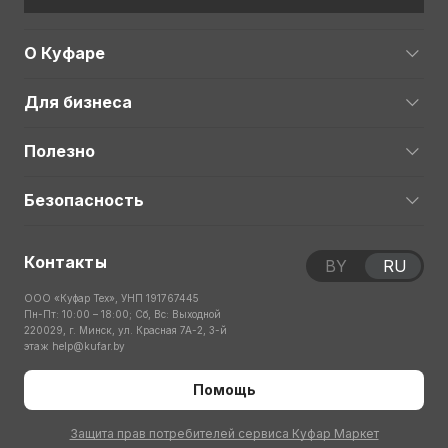
О Куфаре
Для бизнеса
Полезно
Безопасность
Контакты
BY
RU
ООО «Куфар Тех», УНП 191767445
Пн-Пт: 10:00 – 18:00; Сб, Вс: Выходной
220029, г. Минск, ул. Красная 7А-2, 3-й
этаж
help@kufar.by
Помощь
Защита прав потребителей сервиса Куфар Маркет