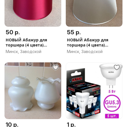
50 р.
55 р.
НОВЫЙ Абажур для
НОВЫЙ Абажур для
торшера (4 цвета)
торшера (4 цвета)
29X35X24 см.
24X40X29 см.
Минск, Заводской
Минск, Заводской
10 р.
1 р.