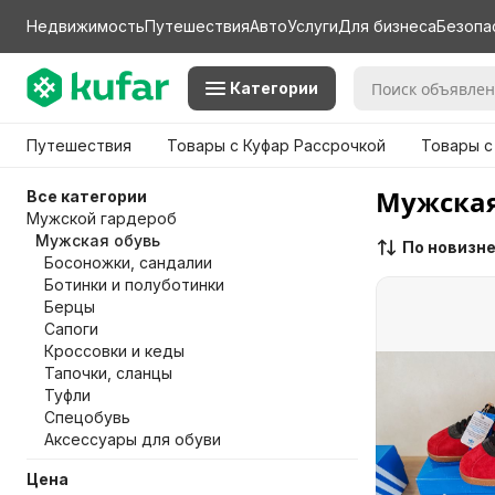
Недвижимость
Путешествия
Авто
Услуги
Для бизнеса
Безопа
Категории
Путешествия
Товары с Куфар Рассрочкой
Товары с
Мужская
Все категории
Мужской гардероб
Мужская обувь
По новизн
Босоножки, сандалии
Ботинки и полуботинки
Берцы
Сапоги
Кроссовки и кеды
Тапочки, сланцы
Туфли
Спецобувь
Аксессуары для обуви
Цена