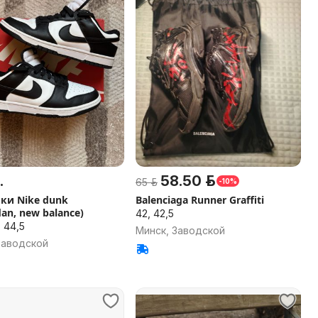
.
58.50 р.
65 р.
-10%
ки Nike dunk
Balenciaga Runner Graffiti
dan, new balance)
42, 42,5
, 44,5
Минск, Заводской
Заводской