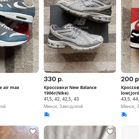
330 р.
200 р
e air max
Кроссовки New Balance
Кроссов
1906r(Nike)
low(Jor
41,5, 42, 42,5, 43
43,5, 44
кой
Минск, Заводской
Минск, 