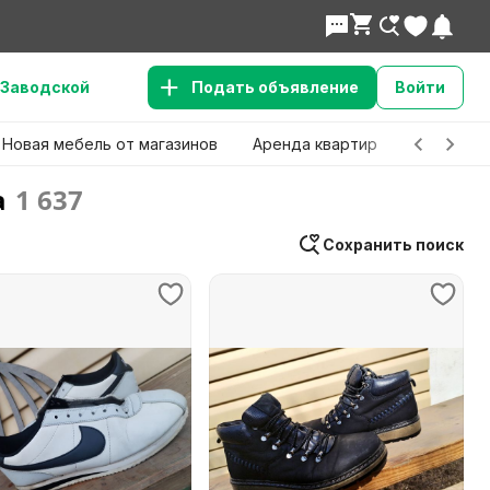
Заводской
Подать объявление
Войти
Новая мебель от магазинов
Аренда квартир
Детские 
а
1 637
Сохранить поиск