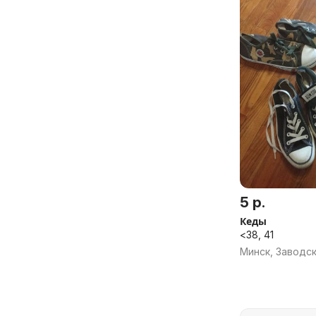
5 р.
Кеды
<38, 41
Минск, Заводс