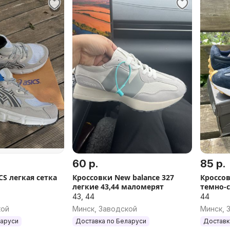
60 р.
85 р.
CS легкая сетка
Кроссовки New balance 327
Кроссов
легкие 43,44 маломерят
темно-с
43, 44
44
кой
Минск, Заводской
Минск, 
ларуси
Доставка по Беларуси
Доставк