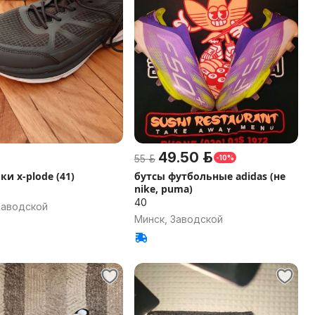
49.50 р.
55 р.
-10%
ки x-plode (41)
бутсы футбольные adidas (не
nike, puma)
40
Заводской
Минск, Заводской