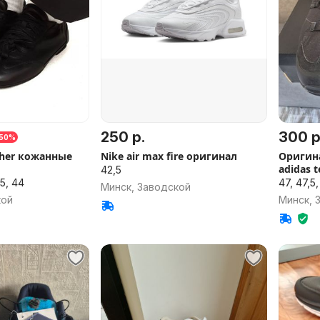
250 р.
300 р
-50%
ather кожанные
Nike air max fire оригинал
Оригин
adidas t
42,5
,5, 44
47, 47,5
Минск, Заводской
кой
Минск, 