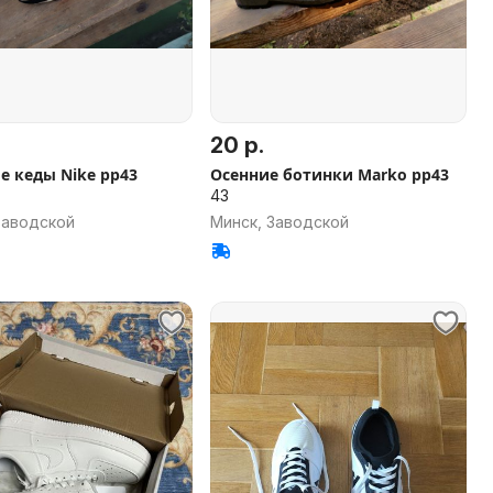
20 р.
е кеды Nike рр43
Осенние ботинки Marko рр43
43
Заводской
Минск, Заводской