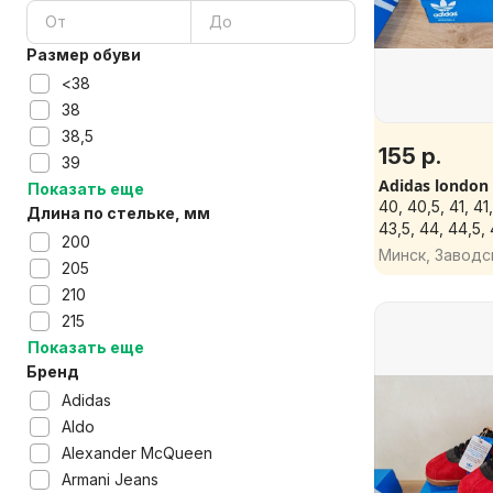
Размер обуви
<38
38
38,5
155 р.
39
Adidas london
Показать еще
40, 40,5, 41, 41
Длина по стельке, мм
43,5, 44, 44,5,
200
Минск, Заводс
205
210
215
Показать еще
Бренд
Adidas
Aldo
Alexander McQueen
Armani Jeans