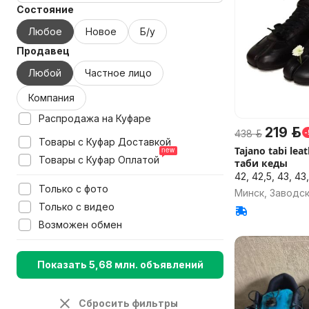
Состояние
Любое
Новое
Б/у
Продавец
Любой
Частное лицо
Компания
Распродажа на Куфаре
219 р.
438 р.
Товары с Куфар Доставкой
Tajano tabi le
Товары с Куфар Оплатой
таби кеды
42, 42,5, 43, 43
Только с фото
Минск, Заводс
Только с видео
Возможен обмен
Показать 5,68 млн. объявлений
Сбросить фильтры