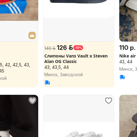
126 р.
110 р.
140 р.
-10%
Слипоны Vans Vault x Steven
Nike air
Alan OG Classic
43, 44
,5, 42, 42,5, 43,
43, 43,5, 44
Минск, 
 45
Минск, Заводской
кой