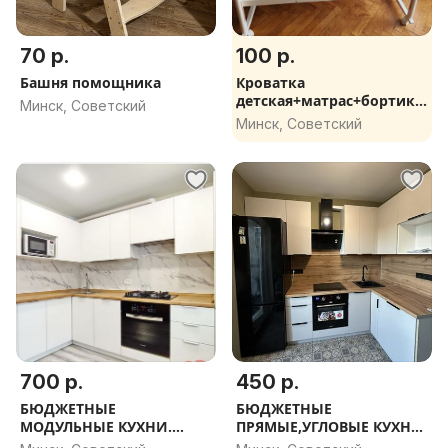
70 р.
100 р.
Башня помощника
Кроватка
детская+матрас+бортики
Минск, Советский
+постельное белье
Минск, Советский
700 р.
450 р.
БЮДЖЕТНЫЕ
БЮДЖЕТНЫЕ
МОДУЛЬНЫЕ КУХНИ.
ПРЯМЫЕ,УГЛОВЫЕ КУХНИ
ПРОЕКТ. ВЫЕЗД НА ЗАМЕР.
НА ЗАКАЗ .