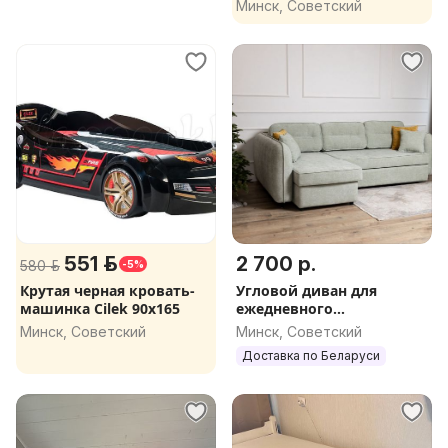
Чехословакия, 1970-е
Минск, Советский
551 р.
2 700 р.
580 р.
-5%
Крутая черная кровать-
Угловой диван для
машинка Cilek 90х165
ежедневного
сна(Гарантия,доставка)
Минск, Советский
Минск, Советский
Доставка по Беларуси