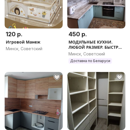
120 р.
450 р.
Игровой Манеж
МОДУЛЬНЫЕ КУХНИ.
ЛЮБОЙ РАЗМЕР. БЫСТРО.
Минск, Советский
КАЧЕСТВЕННО .
Минск, Советский
Доставка по Беларуси