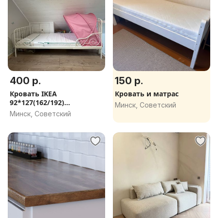
400 р.
150 р.
Кровать IKEA
Кровать и матрас
92*127(162/192)
Минск, Советский
+матрас+балдахин
Минск, Советский