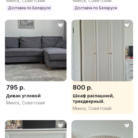
Минск, Советский
Минск, Советский
КУХНЯ НОВАЯ
БЫСТРО,КАЧЕСТВЕННО.
Доставка по Беларуси
Доставка по Беларуси
БЮДЖЕТНАЯ. КУХОННЫЙ
ГАРНИТУР.
795 р.
800 р.
Диван угловой
Шкаф распашной,
трехдверный.
Минск, Советский
Минск, Советский