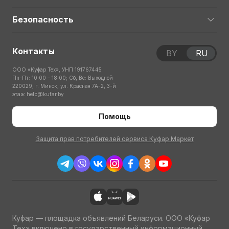
Безопасность
Контакты
BY
RU
ООО «Куфар Тех», УНП 191767445
Пн-Пт: 10:00 – 18:00; Сб, Вс: Выходной
220029, г. Минск, ул. Красная 7А-2, 3-й
этаж
help@kufar.by
Помощь
Защита прав потребителей сервиса Куфар Маркет
Куфар — площадка объявлений Беларуси. ООО «Куфар
Тех» включено в государственный информационный