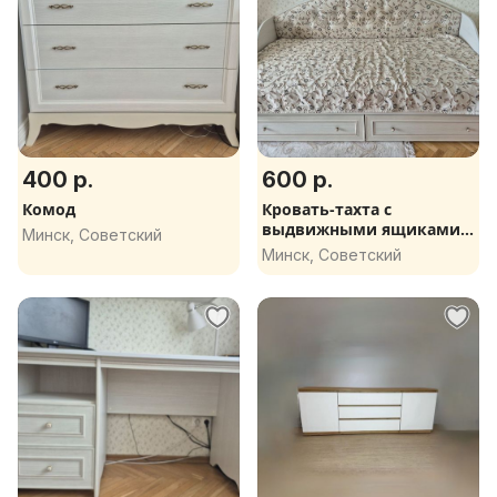
400 р.
600 р.
Комод
Кровать-тахта с
выдвижными ящиками
Минск, Советский
и матрасом
Минск, Советский