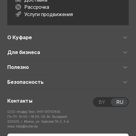
Рассрочка
Услуги продвижения
О Куфаре
Для бизнеса
Полезно
Безопасность
Контакты
BY
RU
ООО «Куфар Тех», УНП 191767445
Пн-Пт: 10:00 – 18:00; Сб, Вс: Выходной
220029, г. Минск, ул. Красная 7А-2, 3-й
этаж
help@kufar.by