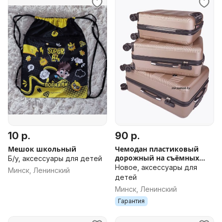
10 р.
90 р.
Мешок школьный
Чемодан пластиковый
дорожный на съёмных
Б/у, аксессуары для детей
колесах новый в Минске
Новое, аксессуары для
Минск, Ленинский
ДОСТАВКА поликарбонат
детей
св-коричневый
Минск, Ленинский
Гарантия