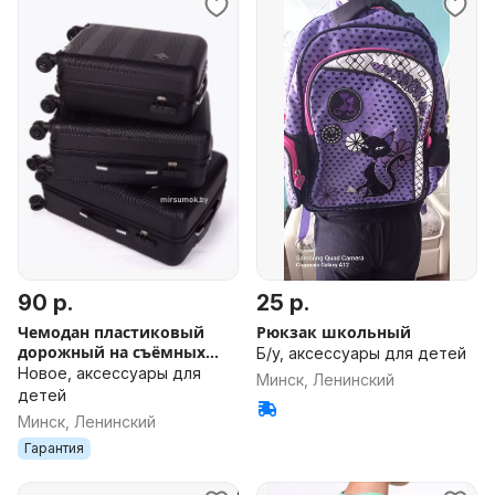
90 р.
25 р.
Чемодан пластиковый
Рюкзак школьный
дорожный на съёмных
Б/у, аксессуары для детей
колесах новый в Минске
Новое, аксессуары для
Минск, Ленинский
ДОСТАВКА поликарбонат
детей
чёрный
Минск, Ленинский
Гарантия