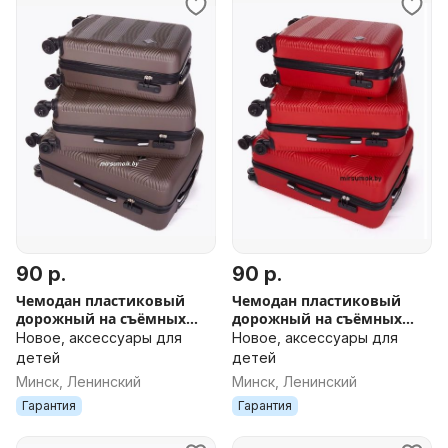
90 р.
90 р.
Чемодан пластиковый
Чемодан пластиковый
дорожный на съёмных
дорожный на съёмных
колесах новый в Минске
колесах новый в Минске
Новое, аксессуары для
Новое, аксессуары для
ДОСТАВКА поликарбонат
ДОСТАВКА поликарбонат
детей
детей
коричневый
красный
Минск, Ленинский
Минск, Ленинский
Гарантия
Гарантия