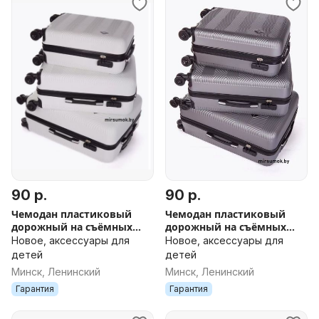
90 р.
90 р.
Чемодан пластиковый
Чемодан пластиковый
дорожный на съёмных
дорожный на съёмных
колесах новый в Минске
колесах новый в Минске
Новое, аксессуары для
Новое, аксессуары для
ДОСТАВКА поликарбонат
ДОСТАВКА поликарбонат
детей
детей
белый
серебро
Минск, Ленинский
Минск, Ленинский
Гарантия
Гарантия