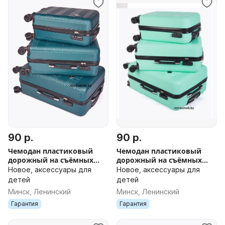
90 р.
90 р.
Чемодан пластиковый
Чемодан пластиковый
дорожный на съёмных
дорожный на съёмных
колесах новый в Минске
колесах новый в Минске
Новое, аксессуары для
Новое, аксессуары для
ДОСТАВКА поликарбонат
ДОСТАВКА поликарбонат
детей
детей
зеленый
мята
Минск, Ленинский
Минск, Ленинский
Гарантия
Гарантия