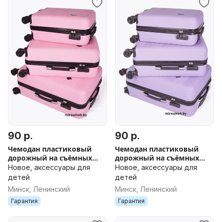
90 р.
90 р.
Чемодан пластиковый
Чемодан пластиковый
дорожный на съёмных
дорожный на съёмных
колесах новый в Минске
колесах новый в Минске
Новое, аксессуары для
Новое, аксессуары для
ДОСТАВКА поликарбонат
ДОСТАВКА поликарбонат
детей
детей
розовый
лаванда
Минск, Ленинский
Минск, Ленинский
Гарантия
Гарантия