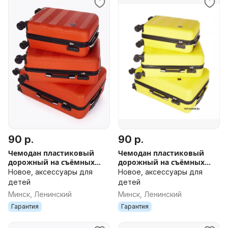
90 р.
90 р.
Чемодан пластиковый
Чемодан пластиковый
дорожный на съёмных
дорожный на съёмных
колесах новый в Минске
колесах новый в Минске
Новое, аксессуары для
Новое, аксессуары для
ДОСТАВКА поликарбонат
ДОСТАВКА поликарбонат
детей
детей
оранжевый
жёлтый
Минск, Ленинский
Минск, Ленинский
Гарантия
Гарантия