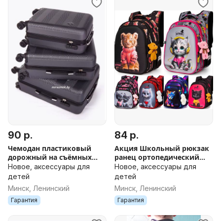
90 р.
84 р.
Чемодан пластиковый
Акция Школьный рюкзак
дорожный на съёмных
ранец ортопедический
колесах новый в Минске
для начальных классов
Новое, аксессуары для
Новое, аксессуары для
ДОСТАВКА поликарбонат
для девочек и мальчиков
детей
детей
графит
SkyName+ б
Минск, Ленинский
Минск, Ленинский
Гарантия
Гарантия