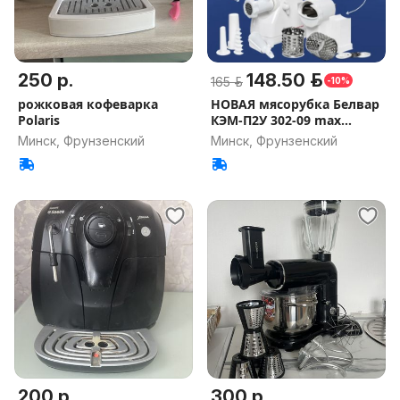
250 р.
148.50 р.
165 р.
-10%
рожковая кофеварка
НОВАЯ мясорубка Белвар
Polaris
КЭМ-П2У 302-09 max
компл.
Минск, Фрунзенский
Минск, Фрунзенский
200 р.
300 р.