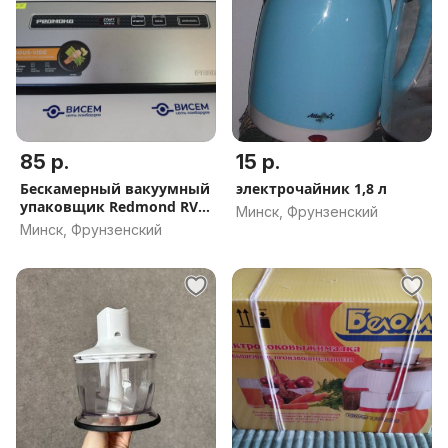
85 р.
15 р.
Бескамерный вакуумный
электрочайник 1,8 л
упаковщик Redmond RVS-
Минск, Фрунзенский
M021
Минск, Фрунзенский