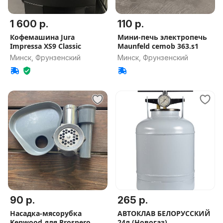
1 600 р.
110 р.
Кофемашина Jura
Мини-печь электропечь
Impressa XS9 Classic
Maunfeld cemob 363.s1
Минск, Фрунзенский
Минск, Фрунзенский
90 р.
265 р.
Насадка-мясорубка
АВТОКЛАВ БЕЛОРУССКИЙ
Kenwood для Prospero
24л (Новогаз)