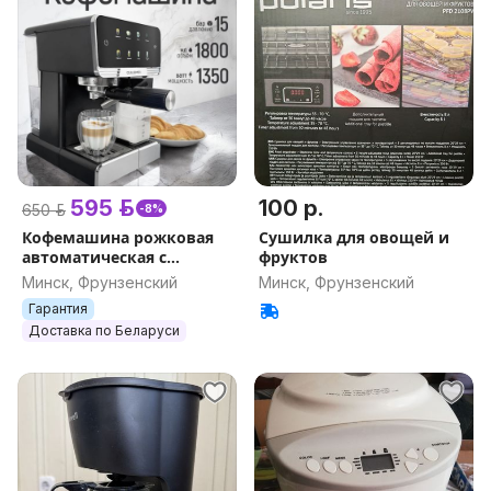
595 р.
100 р.
650 р.
-8%
Кофемашина рожковая
Сушилка для овощей и
автоматическая с
фруктов
капучинатором 8в1
Минск, Фрунзенский
Минск, Фрунзенский
OULEMEI OLM-
Гарантия
KFB002/1350 Вт, 15 Бар,
Доставка по Беларуси
кофеварка