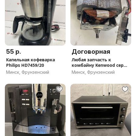
55 р.
Договорная
Капельная кофеварка
Любая запчасть к
Philips HD7459/20
комбайну Kenwood серии
Prospero
Минск, Фрунзенский
Минск, Фрунзенский