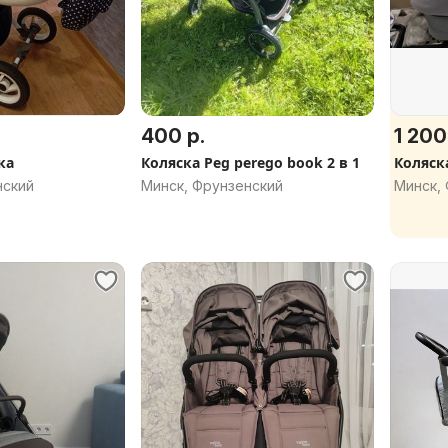
400 р.
1 200
ка
Коляска Peg perego book 2 в 1
Коляска
нский
Минск, Фрунзенский
Минск,