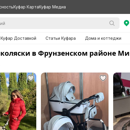
сность
Куфар Карта
Куфар Медиа
 Куфар Доставкой
Статьи Куфара
Дома и коттеджи
 коляски в Фрунзенском районе Ми
е