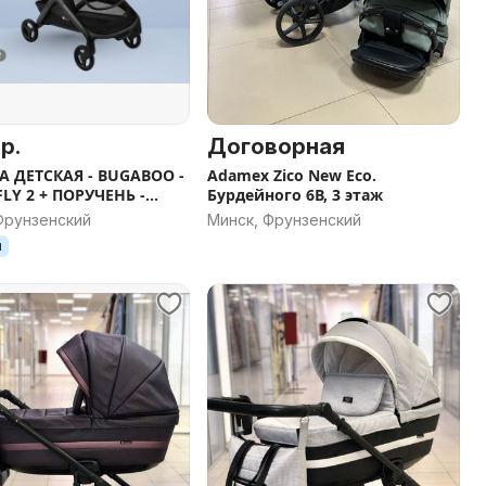
р.
Договорная
А ДЕТСКАЯ - BUGABOO -
Adamex Zico New Eco.
LY 2 + ПОРУЧЕНЬ -
Бурдейного 6В, 3 этаж
ИЕ ЗА 2 СЕКУНДЫ
Фрунзенский
Минск, Фрунзенский
я