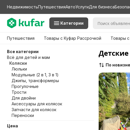
Недвижимость
Путешествия
Авто
Услуги
Для бизнеса
Безопа
Категории
Путешествия
Товары с Куфар Рассрочкой
Товары с
Детские
Все категории
Всё для детей и мам
Коляски
По новизн
Люльки
Модульные (2 в 1, 3 в 1)
Джипы, трансформеры
Прогулочные
Трости
Для двойни
Аксессуары для колясок
Запчасти для колясок
Переноски
Цена