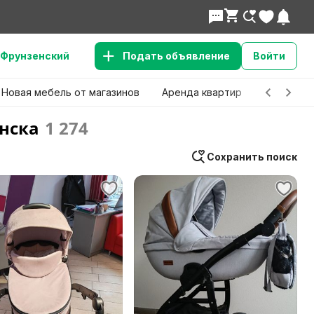
Фрунзенский
Подать объявление
Войти
Новая мебель от магазинов
Аренда квартир
Детские 
нска
1 274
Сохранить поиск