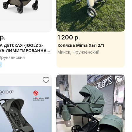
р.
1 200 р.
 ДЕТСКАЯ -JOOLZ 2-
Коляска Mima Xari 2/1
КА-ЛИМИТИРОВАННАЯ
Минск, Фрунзенский
 ПОРУЧЕНЬ
Фрунзенский
АКАННИК + СУМКА)
я