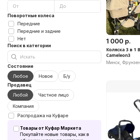
Поворотные колеса
Передние
Передние и задние
Нет
1 000 р.
Поиск в категории
Коляска 3 в 1 
Cameleon3
Минск, Фрунзе
Состояние
Любое
Новое
Б/у
Продавец
Любой
Частное лицо
Компания
Распродажа на Куфаре
Товары от Куфар Маркета
Покупайте новые товары, как в