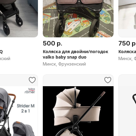
500 р.
750 р
iQ
Коляска для двойни/погодок
Коляска
valko baby snap duo
нский
Минск, 
Минск, Фрунзенский