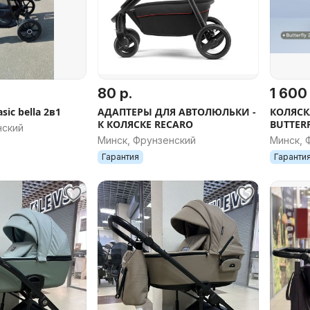
80 р.
1 600 
sic bella 2в1
АДАПТЕРЫ ДЛЯ АВТОЛЮЛЬКИ -
КОЛЯСК
К КОЛЯСКЕ RECARO
BUTTERF
нский
СЛОЖЕН
Минск, Фрунзенский
Минск, 
Гарантия
Гаранти