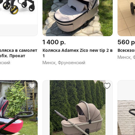
1 400 р.
560 р
оляска в самолет
Коляска Adamex Zico new tip 2 в
Всесезо
ofix. Прокат
1
Минск, 
нский
Минск, Фрунзенский