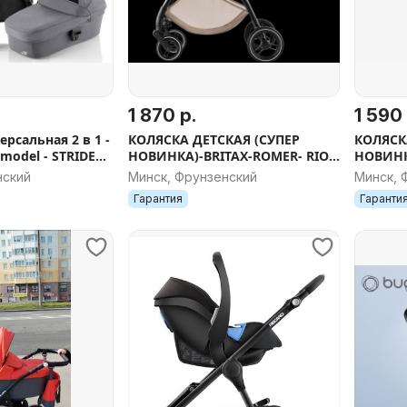
1 870 р.
1 590 
КОЛЯСКА ДЕТСКАЯ (СУПЕР
КОЛЯСКА
- STRIDER
НОВИНКА)-BRITAX-ROMER- RIO -
НОВИН
0% )
2 В 1 - ЛИНИЯ STYLE - ЦВЕТ
ЛИНИЯ(
нский
Минск, Фрунзенский
Минск, 
TEAK- 2026 NEW
+ПОДСТ
Гарантия
Гаранти