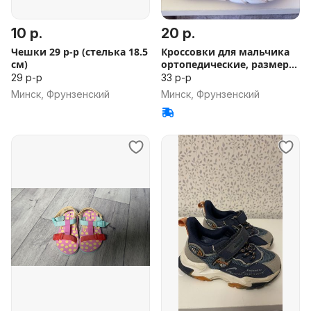
10 р.
20 р.
Чешки 29 р-р (стелька 18.5
Кроссовки для мальчика
см)
ортопедические, размер
33
29 р-р
33 р-р
Минск, Фрунзенский
Минск, Фрунзенский