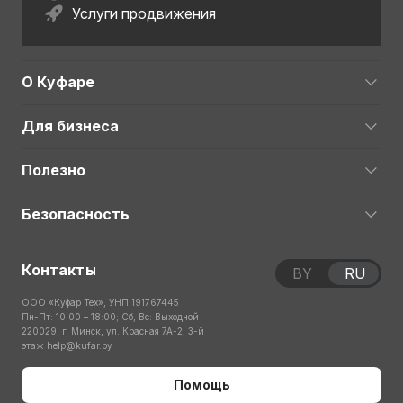
Услуги продвижения
О Куфаре
Для бизнеса
Полезно
Безопасность
Контакты
BY
RU
ООО «Куфар Тех», УНП 191767445
Пн-Пт: 10:00 – 18:00; Сб, Вс: Выходной
220029, г. Минск, ул. Красная 7А-2, 3-й
этаж
help@kufar.by
Помощь