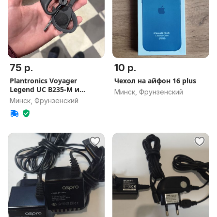
75 р.
10 р.
Plantronics Voyager
Чехол на айфон 16 plus
Legend UC B235-M и
Минск, Фрунзенский
ноунэйм
Минск, Фрунзенский