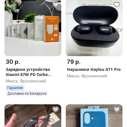
30 р.
79 р.
Зарядное устройство
Наушники Haylou GT1 Pro
Xiaomi 67W PD Turbo
Минск, Фрунзенский
Charger (Type-A)Type-C
Минск, Фрунзенский
турбо и быстрая зарядка
Гарантия
блок + кабель
Доставка по Беларуси