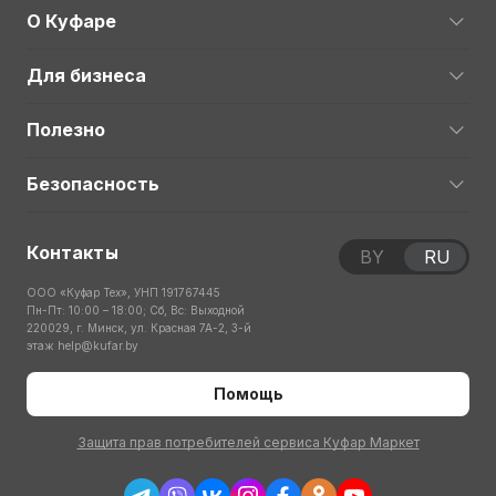
О Куфаре
Для бизнеса
Полезно
Безопасность
Контакты
BY
RU
ООО «Куфар Тех», УНП 191767445
Пн-Пт: 10:00 – 18:00; Сб, Вс: Выходной
220029, г. Минск, ул. Красная 7А-2, 3-й
этаж
help@kufar.by
Помощь
Защита прав потребителей сервиса Куфар Маркет