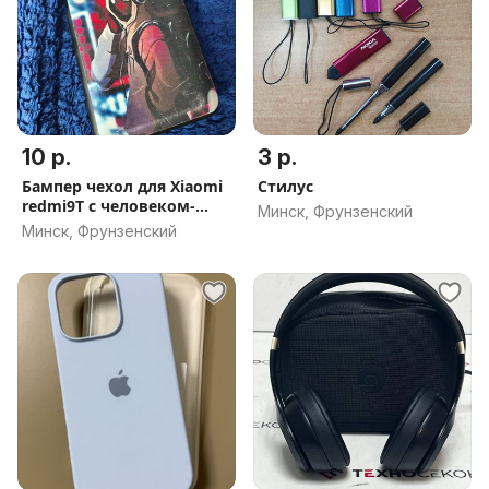
10 р.
3 р.
Бампер чехол для Xiaomi
Стилус
redmi9T с человеком-
Минск, Фрунзенский
пауком
Минск, Фрунзенский