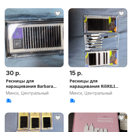
30 р.
15 р.
Ресницы для
Ресницы для
наращивания Barbara
наращивания RiliRILI
D0,07 5-11mm
C0,07
Минск, Центральный
Минск, Центральный