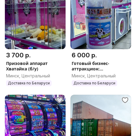
3 700 р.
6 000 р.
Призовой аппарат
Готовый бизнес-
Хватайка (б/у)
аттракцион:
Оборудование для
Минск, Центральный
Минск, Центральный
создания игрушек
Доставка по Беларуси
Доставка по Беларуси
своими руками. Быстрая
окупаемость