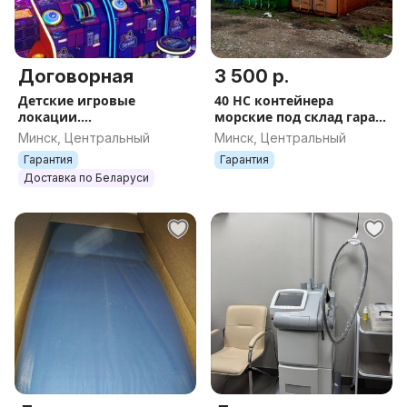
Договорная
3 500 р.
Детские игровые
40 HC контейнера
локации.
морские под склад гараж
Развлекательное
бытовку офис кафе
Минск, Центральный
Минск, Центральный
оборудование
вагончик
Гарантия
Гарантия
Доставка по Беларуси