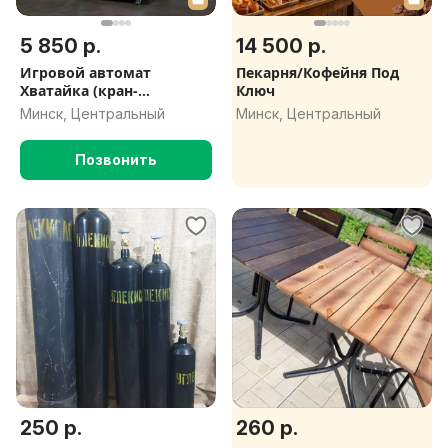
5 850 р.
14 500 р.
Игровой автомат
Пекарня/Кофейня Под
Хватайка (кран-
Ключ
машина)для бизнеса
Минск, Центральный
Минск, Центральный
Позвонить
250 р.
260 р.