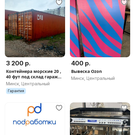
3 200 р.
400 р.
Контейнера морские 20 ,
Вывеска Ozon
40 фут под склад гараж
Минск, Центральный
бытовк сарай вагончик
Минск, Центральный
офис дачу баню кафе
Гарантия
магазин