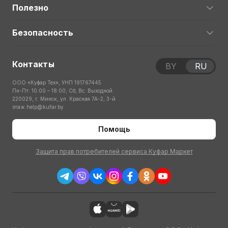
Полезно
Безопасность
Контакты
BY
RU
ООО «Куфар Тех», УНП 191767445
Пн-Пт: 10:00 – 18:00; Сб, Вс: Выходной
220029, г. Минск, ул. Красная 7А-2, 3-й
этаж
help@kufar.by
Помощь
Защита прав потребителей сервиса Куфар Маркет