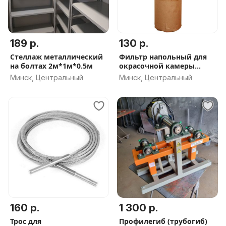
189 р.
130 р.
Стеллаж металлический
Фильтр напольный для
на болтах 2м*1м*0.5м
окрасочной камеры
0,75х20м
Минск, Центральный
Минск, Центральный
160 р.
1 300 р.
Трос для
Профилегиб (трубогиб)