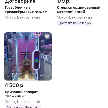
Договорная
179 р.
Грузоблочные
Стеллаж оцинкованный
тренажёры TECHNOGYM
металлический
для залов
Минск, Центральный
Минск, Центральный
Доставка по Беларуси
4 500 р.
Призовой аппарат
''Ножницы''
Минск, Центральный
Доставка по Беларуси