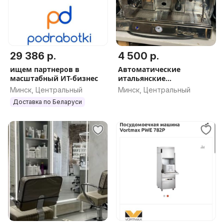
29 386 р.
4 500 р.
ищем партнеров в
Автоматические
масштабный ИТ-бизнес
итальянские
кофемашины Astoria
Минск, Центральный
Минск, Центральный
Gloria 2 ГРУППЫ
Доставка по Беларуси