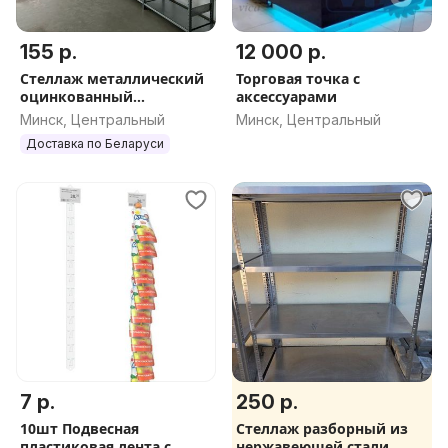
155 р.
12 000 р.
Стеллаж металлический
Торговая точка с
оцинкованный
аксессуарами
полочный
Минск, Центральный
Минск, Центральный
Доставка по Беларуси
7 р.
250 р.
10шт Подвесная
Стеллаж разборный из
пластиковая лента с
нержавеющей стали