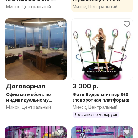
крючками
Минск, Центральный
Минск, Центральный
Договорная
3 000 р.
Офисная мебель по
Фото Видео спиннер 360
индивидуальному
(поворотная платформа)
заказу, мебель для
Минск, Центральный
Минск, Центральный
руководителя по
Доставка по Беларуси
индивидуальному заказу