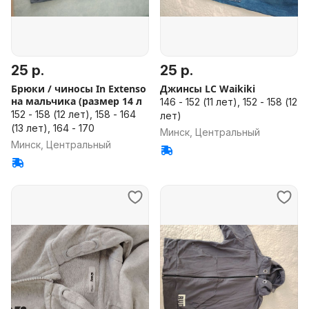
25 р.
25 р.
Брюки / чиносы In Extenso
Джинсы LC Waikiki
на мальчика (размер 14 л
146 - 152 (11 лет), 152 - 158 (12
152 - 158 (12 лет), 158 - 164
лет)
(13 лет), 164 - 170
Минск, Центральный
Минск, Центральный