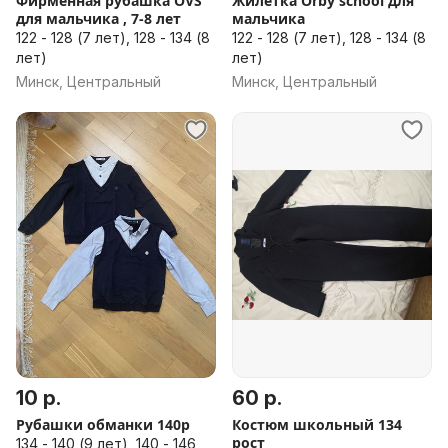
Фирменная рубашка OVS
Жилетка Orby school для
для мальчика , 7-8 лет
мальчика
122 - 128 (7 лет), 128 - 134 (8
122 - 128 (7 лет), 128 - 134 (8
лет)
лет)
Минск, Центральный
Минск, Центральный
10 р.
60 р.
Рубашки обманки 140р
Костюм школьный 134
рост
134 - 140 (9 лет), 140 - 146