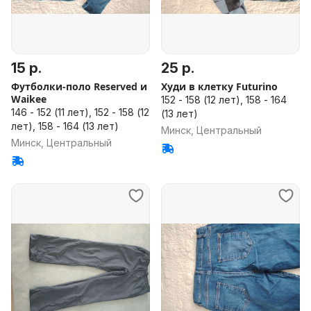
15 р.
25 р.
Футболки-поло Reserved и
Худи в клетку Futurino
Waikee
152 - 158 (12 лет), 158 - 164
146 - 152 (11 лет), 152 - 158 (12
(13 лет)
лет), 158 - 164 (13 лет)
Минск, Центральный
Минск, Центральный