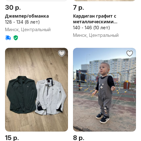
30 р.
7 р.
Джемпер/обманка
Кардиган графит с
металлическими
128 - 134 (8 лет)
пуговицами
140 - 146 (10 лет)
Минск, Центральный
Минск, Центральный
15 р.
8 р.