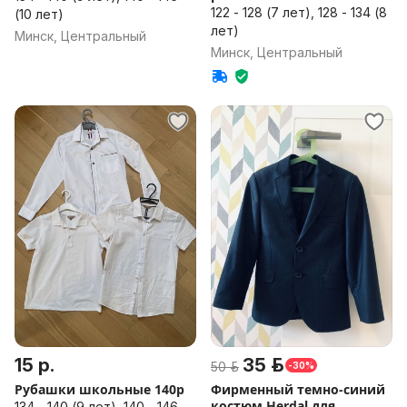
122 - 128 (7 лет), 128 - 134 (8
(10 лет)
лет)
Минск, Центральный
Минск, Центральный
15 р.
35 р.
50 р.
-30%
Рубашки школьные 140р
Фирменный темно-синий
костюм Herdal для
134 - 140 (9 лет), 140 - 146