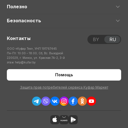
Полезно
Безопасность
Контакты
BY
RU
ООО «Куфар Тех», УНП 191767445
Пн-Пт: 10:00 – 18:00; Сб, Вс: Выходной
220029, г. Минск, ул. Красная 7А-2, 3-й
этаж
help@kufar.by
Помощь
Защита прав потребителей сервиса Куфар Маркет