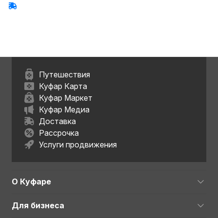
Путешествия
Куфар Карта
Куфар Маркет
Куфар Медиа
Доставка
Рассрочка
Услуги продвижения
О Куфаре
Для бизнеса