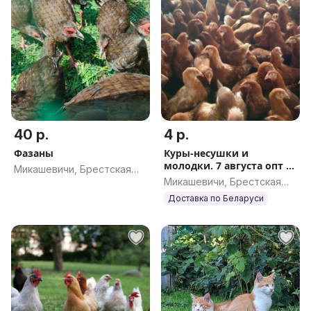
40 р.
4 р.
Фазаны
Куры-несушки и
молодки. 7 августа опт и
Микашевичи, Брестская
розница.
Микашевичи, Брестская
обл.
обл.
Доставка по Беларуси