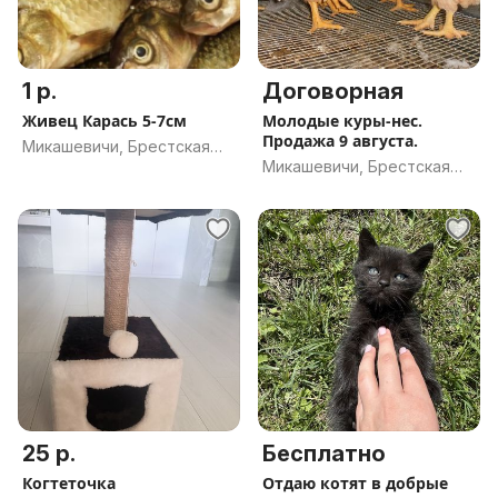
1 р.
Договорная
Живец Карась 5-7см
Молодые куры-нес.
Продажа 9 августа.
Микашевичи, Брестская
Микашевичи, Брестская
обл.
обл.
25 р.
Бесплатно
Когтеточка
Отдаю котят в добрые