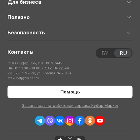
Для бизнеса
Полезно
Безопасность
Контакты
BY
RU
ООО «Куфар Тех», УНП 191767445
Пн-Пт: 10:00 – 18:00; Сб, Вс: Выходной
220029, г. Минск, ул. Красная 7А-2, 3-й
этаж
help@kufar.by
Помощь
Защита прав потребителей сервиса Куфар Маркет