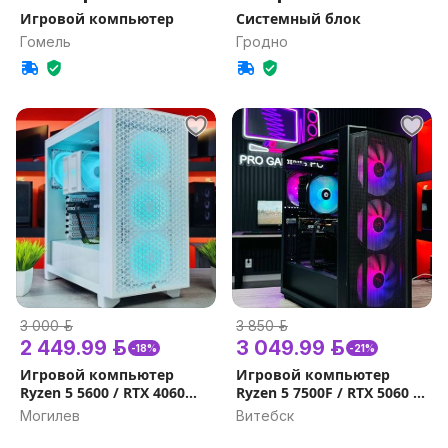
Игровой компьютер
Системный блок
Гомель
Гродно
3 000 р.
3 850 р.
2 449.99 р.
3 049.99 р.
-18%
-21%
Игровой компьютер
Игровой компьютер
Ryzen 5 5600 / RTX 4060
Ryzen 5 7500F / RTX 5060 /
8GB / 16gb,32GB / 1Tb /
DDR5 32GB, 16Gb /
Могилев
Витебск
Гарантия на игровой ПК
Гарантия на игровой ПК