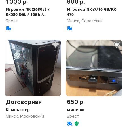
1 000 р.
600 р.
Игровой ПК (2680v3 /
Игровой ПК i7/16 GB/RX
RX580 8Gb / 16Gb /
470
256Гб+1Тб)
Брест
Минск, Советский
Договорная
650 р.
Компьютер
мини пк
Минск, Московский
Брест