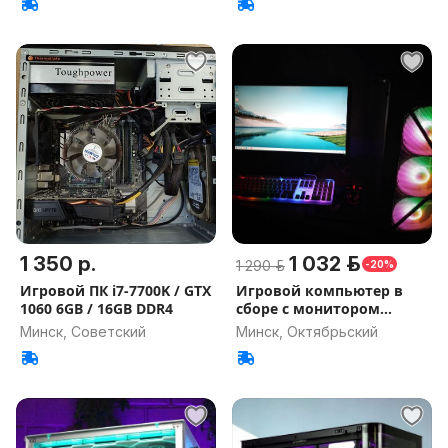
1 350 р.
1 032 р.
1 290 р.
-20%
Игровой ПК i7-7700K / GTX
Игровой компьютер в
1060 6GB / 16GB DDR4
сборе с монитором
24дюйма
Минск, Советский
Минск, Октябрьский