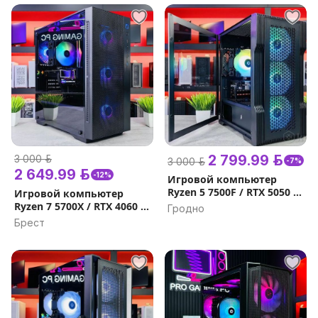
2 799.99 р.
3 000 р.
3 000 р.
-7%
2 649.99 р.
-12%
Игровой компьютер
Ryzen 5 7500F / RTX 5050 /
Игровой компьютер
DDR5 32GB / SSD 1000Gb
Ryzen 7 5700X / RTX 4060 /
Гродно
Гарантия на игровой ПК
32GB, 16Gb Гарантия на
Брест
игровой ПК