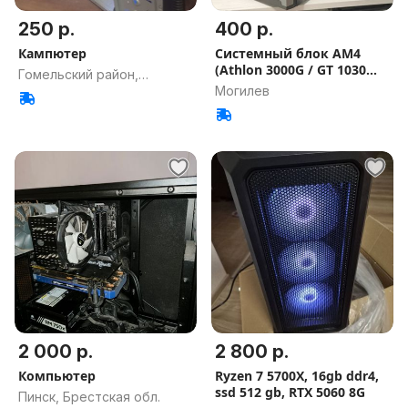
250 р.
400 р.
Кампютер
Системный блок AM4
(Athlon 3000G / GT 1030
Гомельский район,
2GB / 8
Могилев
Гомельская обл.
2 000 р.
2 800 р.
Компьютер
Ryzen 7 5700X, 16gb ddr4,
ssd 512 gb, RTX 5060 8G
Пинск, Брестская обл.