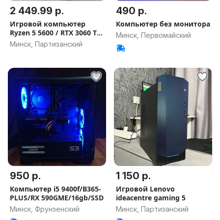
2 449.99 р.
490 р.
Игровой компьютер
Компьютер без монитора
Ryzen 5 5600 / RTX 3060 Ti /
Минск, Первомайский
16GB / Гарантия на
Минск, Партизанский
игровой ПК Рассрочка/
Кредит
950 р.
1 150 р.
Компьютер i5 9400f/B365-
Игровой Lenovo
PLUS/RX 590GME/16gb/SSD
ideacentre gaming 5
Минск, Фрунзенский
Минск, Партизанский