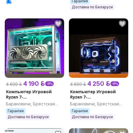
Гарантия
Доставка по Беларуси
4 190 р.
4 250 р.
4 699 р.
4 800 р.
-11%
-11%
Компьютер Игровой
Компьютер Игровой
Ryzen 7-
Ryzen 7-
7800X3D/RTX5060Ti/DDR5
7800X3D/RTX5060Ti/32GB
Барановичи, Брестская
Барановичи, Брестская
32GB/РАССРОЧКА
обл.
обл.
Гарантия
Гарантия
Доставка по Беларуси
Доставка по Беларуси