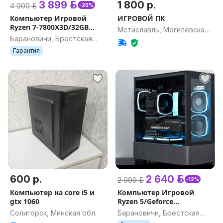
3 899 р.
1 800 р.
4 900 р.
-20%
Компьютер Игровой
ИГРОВОЙ ПК
Ryzen 7-7800X3D/32GB
Мстиславль, Могилевская
DDR5/RTX5060/АКЦИЯ
Барановичи, Брестская
обл.
обл.
Гарантия
600 р.
2 640 р.
2 999 р.
-12%
Компьютер на core i5 и
Компьютер Игровой
gtx 1060
Ryzen 5/Geforce
RTX5060/16GB
Солигорск, Минская обл.
Барановичи, Брестская
обл.