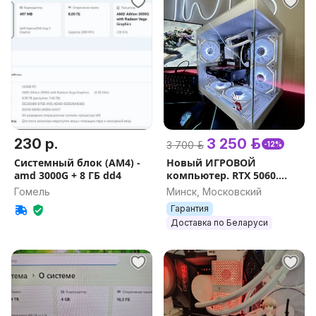
230 р.
3 250 р.
3 700 р.
-12%
Системный блок (АМ4) -
Новый ИГРОВОЙ
amd 3000G + 8 ГБ dd4
компьютер. RTX 5060.
Гарантия.
Гомель
Минск, Московский
Гарантия
Доставка по Беларуси