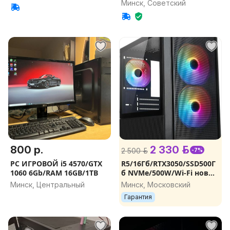
Минск, Советский
800 р.
2 330 р.
2 500 р.
-7%
PC ИГРОВОЙ i5 4570/GTX
R5/16Гб/RTX3050/SSD500Г
1060 6Gb/RAM 16GB/1TB
б NVMe/500W/Wi-Fi новый
игровой компьютер,
Минск, Центральный
Минск, Московский
игровой ПК, компьютер
Гарантия
для игр