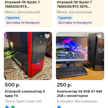
Игровой ПК Ryzen 7
Игровой ПК Ryzen 7
7800X3D/RTX
7800X3D/RTX 5070
5070/32GB/1TB
Ti/32GB/1TB Компьютер
Минск, Центральный
Минск, Центральный
Компьютер для игр
для игр Игровой
Гарантия
Гарантия
Игровой компьютер
компьютер Гарантия
Доставка по Беларуси
Доставка по Беларуси
Гарантия
500 р.
250 р.
Игровой компьютер 6
Компьютер X6 8GB GT 640
ядер FX
2GB с монитором
Пинск, Брестская обл.
Бобруйск, Могилевская
обл.