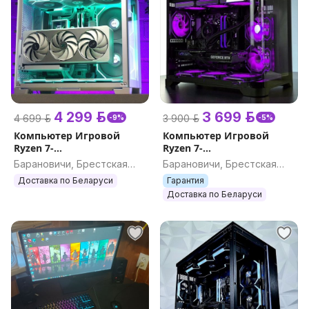
4 299 р.
3 699 р.
4 699 р.
3 900 р.
-9%
-5%
Компьютер Игровой
Компьютер Игровой
Ryzen 7-
Ryzen 7-
7800X3D/RTX5060Ti/32GB
7700/RTX5060Ti/DDR5
Барановичи, Брестская
Барановичи, Брестская
32GB/РАССРОЧКА
обл.
обл.
Доставка по Беларуси
Гарантия
Доставка по Беларуси