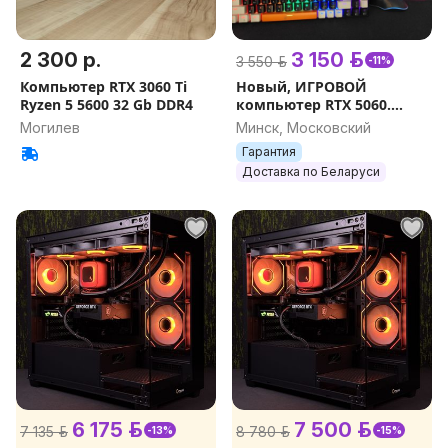
2 300 р.
3 150 р.
3 550 р.
-11%
Компьютер RTX 3060 Ti
Новый, ИГРОВОЙ
Ryzen 5 5600 32 Gb DDR4
компьютер RTX 5060.
Гарантия.
Могилев
Минск, Московский
Гарантия
Доставка по Беларуси
6 175 р.
7 500 р.
7 135 р.
8 780 р.
-13%
-15%