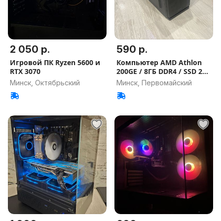
2 050 р.
590 р.
Игровой ПК Ryzen 5600 и
Компьютер AMD Athlon
RTX 3070
200GE / 8ГБ DDR4 / SSD 240
ГБ
Минск, Октябрьский
Минск, Первомайский