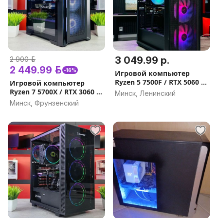
3 049.99 р.
2 900 р.
2 449.99 р.
-16%
Игровой компьютер
Ryzen 5 7500F / RTX 5060 /
Игровой компьютер
DDR5 32GB, 16Gb /
Ryzen 7 5700X / RTX 3060 Ti
Минск, Ленинский
Гарантия на игровой ПК
/ 16gb,32GB / Гарантия на
Минск, Фрунзенский
Рассрочка
игровой ПК