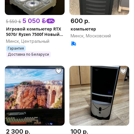
5 050 р.
600 р.
5 550 р.
-9%
Игровой компьютер RTX
компьютер
5070/ Ryzen 7500f Новый.
Минск, Московский
Гарантия.
Минск, Центральный
Гарантия
Доставка по Беларуси
2 300 р.
100 р.