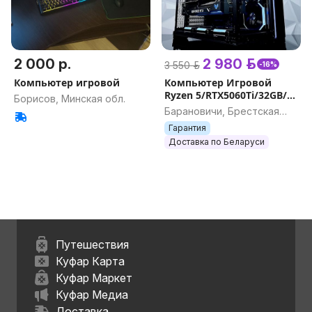
2 000 р.
2 980 р.
3 550 р.
-16%
Компьютер игровой
Компьютер Игровой
Ryzen 5/RTX5060Ti/32GB/
Борисов, Минская обл.
АКЦИЯ/РАССРОЧКА
Барановичи, Брестская
обл.
Гарантия
Доставка по Беларуси
Путешествия
Куфар Карта
Куфар Маркет
Куфар Медиа
Доставка