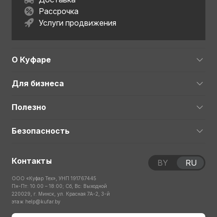
Рассрочка
Услуги продвижения
О Куфаре
Для бизнеса
Полезно
Безопасность
Контакты
BY
RU
ООО «Куфар Тех», УНП 191767445
Пн-Пт: 10:00 – 18:00; Сб, Вс: Выходной
220029, г. Минск, ул. Красная 7А-2, 3-й
этаж
help@kufar.by