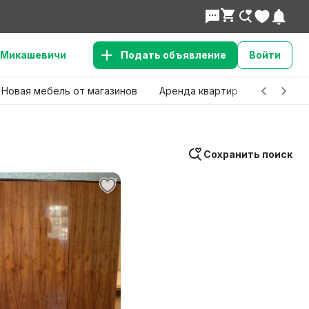
Микашевичи
Подать объявление
Войти
Новая мебель от магазинов
Аренда квартир
Детские 
Сохранить поиск