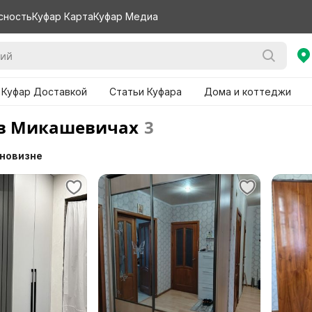
сность
Куфар Карта
Куфар Медиа
 Куфар Доставкой
Статьи Куфара
Дома и коттеджи
в Микашевичaх
3
 новизне