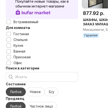
Покупайте новые товары, как в
обычном интернет-магазине
877.92 р.
ШКАФЫ, ШКАФ
Встраиваемый
ЗАКАЗ МИКА
Для комнаты
Микашевичи, Б
Гостиная
Гарантия
Спальня
Кухня
Ванная
Прихожая
Офис
Поиск в категории
Состояние
Любое
Новое
Б/у
Продавец
Любой
Частное лицо