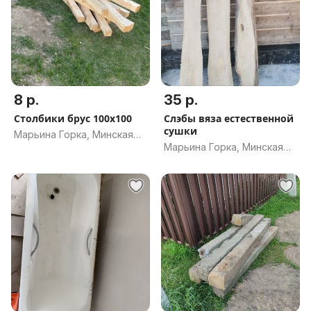
8 р.
35 р.
Столбики брус 100х100
Слэбы вяза естественной
сушки
Марьина Горка, Минская
Марьина Горка, Минская
обл.
обл.