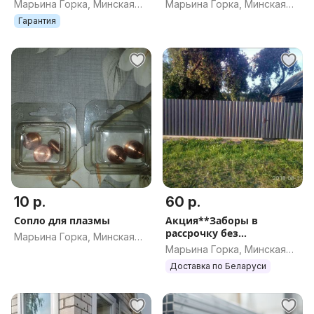
размеры в Марьиной
Марьина Горка, Минская
Марьина Горка, Минская
Горке
обл.
обл.
Гарантия
10 р.
60 р.
Сопло для плазмы
Акция**Заборы в
рассрочку без
Марьина Горка, Минская
банка**Зимние скидки
Марьина Горка, Минская
обл.
обл.
Доставка по Беларуси