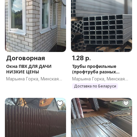
Договорная
1.28 р.
Окна ПВХ ДЛЯ ДАЧИ
Трубы профильные
НИЗКИЕ ЦЕНЫ
(профтруба разных
сечений)
Марьина Горка, Минская
Марьина Горка, Минская
обл.
обл.
Доставка по Беларуси