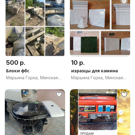
500 р.
10 р.
Блоки фбс
изразцы для камина
Марьина Горка, Минская
Марьина Горка, Минская
обл.
обл.