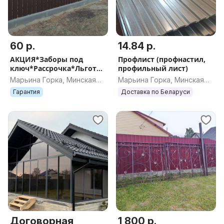
60 р.
14.84 р.
АКЦИЯ*Заборы под
Профлист (профнастил,
ключ*Рассрочка*Льготн
профильный лист)
ый кредит от 4%*Цена от
Марьина Горка, Минская
Марьина Горка, Минская
60р.*
обл.
обл.
Гарантия
Доставка по Беларуси
Договорная
1 800 р.