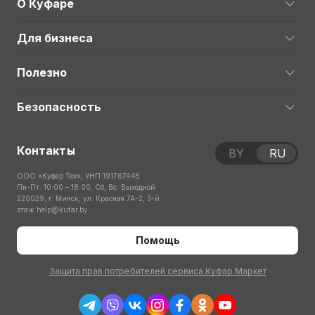
О Куфаре
Для бизнеса
Полезно
Безопасность
Контакты
BY
RU
ООО «Куфар Тех», УНП 191767445
Пн-Пт: 10:00 – 18:00; Сб, Вс: Выходной
220029, г. Минск, ул. Красная 7А-2, 3-й
этаж
help@kufar.by
Помощь
Защита прав потребителей сервиса Куфар Маркет