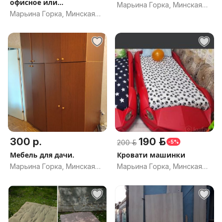
офисное или
Марьина Горка, Минская
компьютерное
Марьина Горка, Минская
обл.
обл.
300 р.
190 р.
200 р.
-5%
Мебель для дачи.
Кровати машинки
Марьина Горка, Минская
Марьина Горка, Минская
обл.
обл.