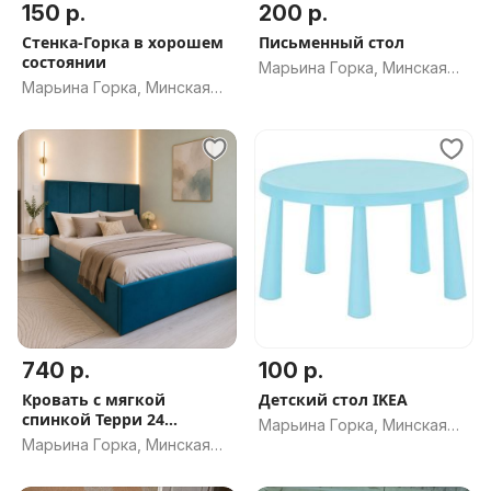
150 р.
200 р.
Стенка-Горка в хорошем
Письменный стол
состоянии
Марьина Горка, Минская
Марьина Горка, Минская
обл.
обл.
740 р.
100 р.
Кровать с мягкой
Детский стол IKEA
спинкой Терри 24
Марьина Горка, Минская
новая,доставка по РБ.
Марьина Горка, Минская
обл.
обл.