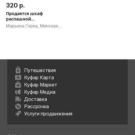
320 р.
Продается шкаф
распашной
трехстворчатый.
Марьина Горка, Минская
обл.
Путешествия
Куфар Карта
Куфар Маркет
Куфар Медиа
Доставка
Рассрочка
Услуги продвижения