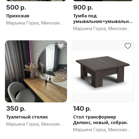
500 р.
900 р.
Прихожая
Тумба под
умывальник+умывальни
Марьина Горка, Минская
к+смеситель
Марьина Горка, Минская
обл.
обл.
350 р.
140 р.
Туалетный столик
Стол трансформер
Делюкс, новый, собран.
Марьина Горка, Минская
Марьина Горка, Минская
обл.
обл.