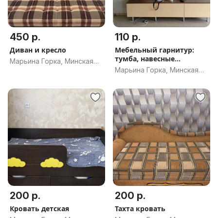
450 р.
110 р.
Диван и кресло
Мебельный гарнитур:
тумба, навесные
Марьина Горка, Минская
шкафичики
Марьина Горка, Минская
обл.
обл.
200 р.
200 р.
Кровать детская
Тахта кровать