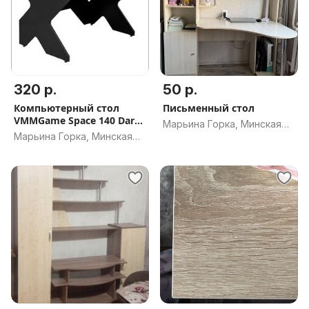
320 р.
50 р.
Компьютерный стол
Письменный стол
VMMGame Space 140 Dark
Марьина Горка, Минская
Black
Марьина Горка, Минская
обл.
обл.