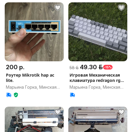
200 р.
49.30 р.
58 р.
-15%
Роутер Mikrotik hap ac
Игровая Механическая
lite.
клавиатура redragon rgb
k617
Марьина Горка, Минская
Марьина Горка, Минская
обл.
обл.