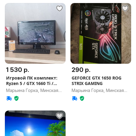
1 530 р.
290 р.
Игровой ПК комплект:
GEFORCE GTX 1650 ROG
Ryzen 5 / GTX 1660 Ti /
STRIX GAMING
24GB
Марьина Горка, Минская
Марьина Горка, Минская
обл.
обл.