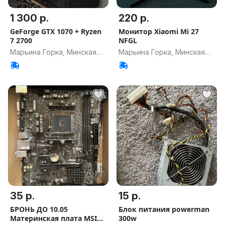
1 300 р.
220 р.
GeForge GTX 1070 + Ryzen
Монитор Xiaomi Mi 27
7 2700
NFGL
Марьина Горка, Минская
Марьина Горка, Минская
обл.
обл.
35 р.
15 р.
БРОНЬ ДО 10.05
Блок питания powerman
Материнская плата MSI
300w