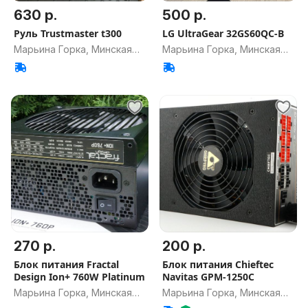
630 р.
500 р.
Руль Trustmaster t300
LG UltraGear 32GS60QC-B
Марьина Горка, Минская
Марьина Горка, Минская
обл.
обл.
270 р.
200 р.
Блок питания Fractal
Блок питания Chieftec
Design Ion+ 760W Platinum
Navitas GPM-1250C
Марьина Горка, Минская
Марьина Горка, Минская
обл.
обл.