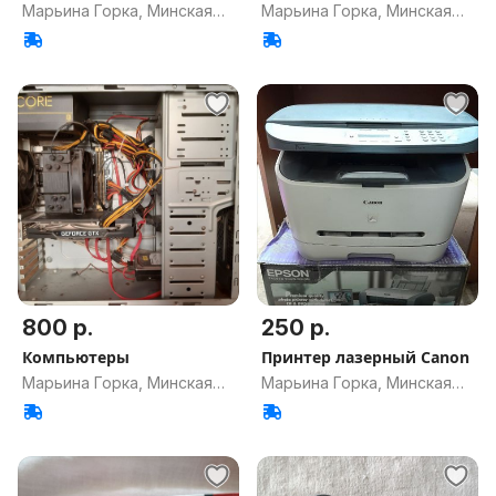
A320M PRO-E
Марьина Горка, Минская
Марьина Горка, Минская
обл.
обл.
800 р.
250 р.
Компьютеры
Принтер лазерный Canon
Марьина Горка, Минская
Марьина Горка, Минская
обл.
обл.