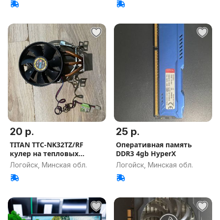
20 р.
25 р.
TITAN TTC-NK32TZ/RF
Оперативная память
кулер на тепловых
DDR3 4gb HyperX
трубках
Логойск, Минская обл.
Логойск, Минская обл.