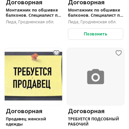
Договорная
Договорная
Монтажник по обшивке
Монтажник по обшивке
балконов. Специалист по
балконов. Специалист по
отделке балконов.
отделке балконов.
Лида, Гродненская обл.
Лида, Гродненская обл.
Обшивка, отделка
Обшивка, отделка
балконов
балконов
Позвонить
Договорная
Договорная
Продавец женской
ТРЕБУЕТСЯ ПОДСОБНЫЙ
одежды
РАБОЧИЙ