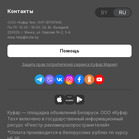
Контакты
BY
RU
ООО «Куфар Тех», УНП 191767445
Пн-Пт: 10:00 – 18:00; Сб, Вс: Выходной
220029, г. Минск, ул. Красная 7А-2, 3-й
этаж
help@kufar.by
Помощь
Защита прав потребителей сервиса Куфар Маркет
Куфар — площадка объявлений Беларуси. ООО «Куфар
Тех» включено в государственный информационный
ресурс «Реестр рекламораспространителей»
*Оплата производится в белорусских рублях по курсу
НБ РБ.