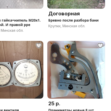
Договорная
 гайка+нипель М20х1.
Бревно после разбора бани
ой. И правой рре
Крупки, Минская обл.
 Минская обл.
25 р.
и.вентиля
Планиметры новые 8 шт