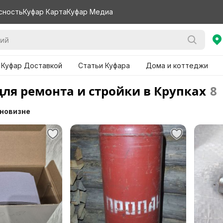
сность
Куфар Карта
Куфар Медиа
 Куфар Доставкой
Статьи Куфара
Дома и коттеджи
для ремонта и стройки в Крупках
8
 новизне