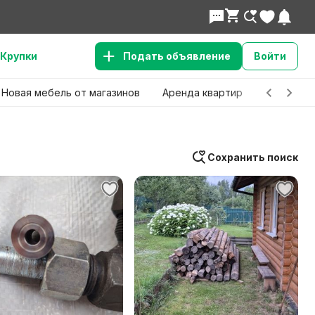
Крупки
Подать объявление
Войти
Новая мебель от магазинов
Аренда квартир
Детские 
Сохранить поиск