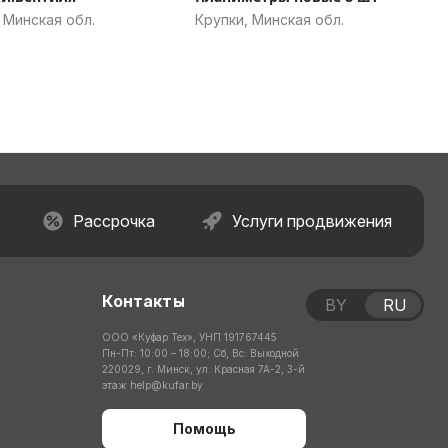
 Минская обл.
Крупки, Минская обл.
Рассрочка
Услуги продвижения
Контакты
BY
RU
ООО «Куфар Тех», УНП 191767445
Пн-Пт: 10:00 – 18:00; Сб, Вс: Выходной
220029, г. Минск, ул. Красная 7А-2, 3-й
этаж
help@kufar.by
Помощь