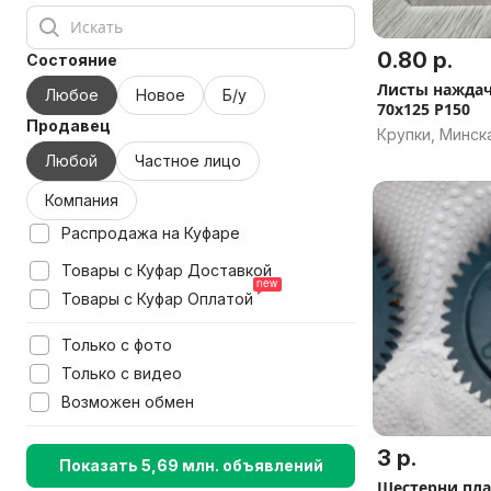
0.80 р.
Состояние
Листы наждач
Любое
Новое
Б/у
70x125 P150
Продавец
Крупки, Минск
Любой
Частное лицо
Компания
Распродажа на Куфаре
Товары с Куфар Доставкой
Товары с Куфар Оплатой
Только с фото
Только с видео
Возможен обмен
3 р.
Показать 5,69 млн. объявлений
Шестерни пл