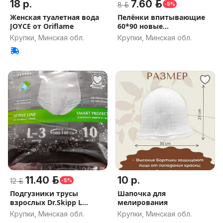
18 р.
7.60 р.
8 р.
-5%
Женская туалетная вода
Пелёнки впитывающие
JOYCE от Oriflame
60*90 новые
одноразовые
Крупки, Минская обл.
Крупки, Минская обл.
11.40 р.
10 р.
12 р.
-5%
Подгузники трусы
Шапочка для
взрослых Dr.Skipp L
мелирования
новые
Крупки, Минская обл.
Крупки, Минская обл.