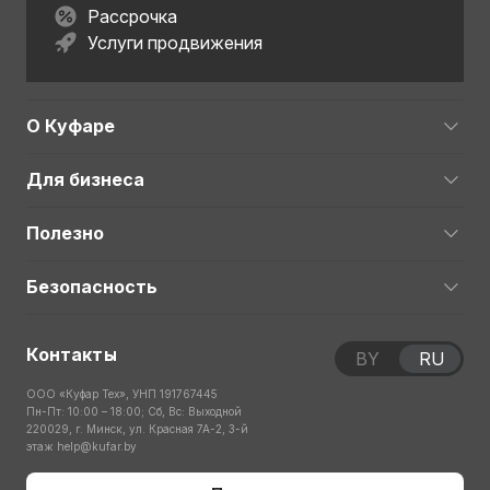
Рассрочка
Услуги продвижения
О Куфаре
Для бизнеса
Полезно
Безопасность
Контакты
BY
RU
ООО «Куфар Тех», УНП 191767445
Пн-Пт: 10:00 – 18:00; Сб, Вс: Выходной
220029, г. Минск, ул. Красная 7А-2, 3-й
этаж
help@kufar.by