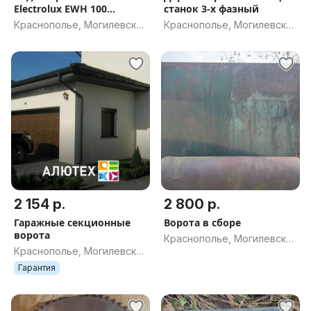
Electrolux EWH 100
станок 3-х фазный
Quantum Pro
Краснополье, Могилевская
Краснополье, Могилевская
обл.
обл.
2 154 р.
2 800 р.
Гаражные секционные
Ворота в сборе
ворота
Краснополье, Могилевская
Краснополье, Могилевская
обл.
обл.
Гарантия