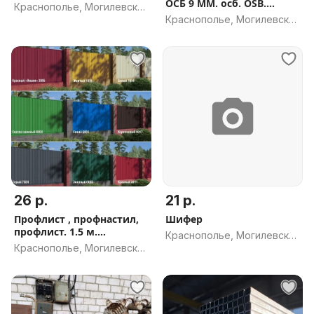
ОСБ 9 ММ. осб. OSB.
Краснополье, Могилевская
АКЦИЯ
Краснополье, Могилевская
обл.
обл.
26 р.
21 р.
Профлист , профнастил,
Шифер
профлист. 1.5 м.
Краснополье, Могилевская
Профтруба. Профильная
Краснополье, Могилевская
обл.
труба
обл.