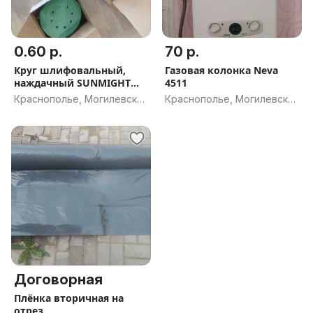
0.60 р.
70 р.
Круг шлифовальный,
Газовая колонка Neva
наждачный SUNMIGHT
4511
125мм.
Краснополье, Могилевская
Краснополье, Могилевская
обл.
обл.
Договорная
Плёнка вторичная на
отрез