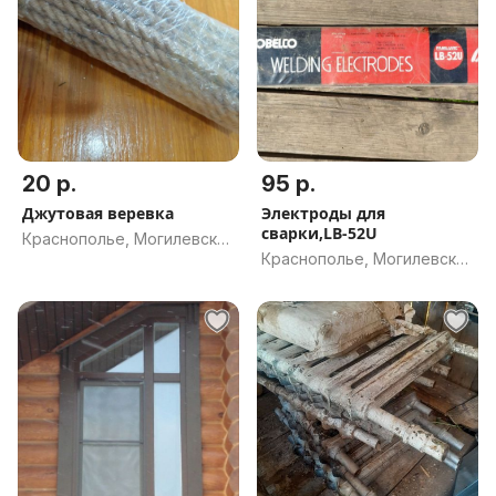
20 р.
95 р.
Джутовая веревка
Электроды для
сварки,LB-52U
Краснополье, Могилевская
Краснополье, Могилевская
обл.
обл.