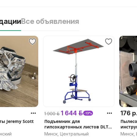
дации
Все объявления
1 644 р.
176 р
1 900 р.
-13%
ы Jeremy Scott
Подъемник для
Пылесо
гипсокартонных листов DLT
инстру
PLAC 450 (он же EDMA PLAC
арт.334
нский
Минск, Центральный
Минск,