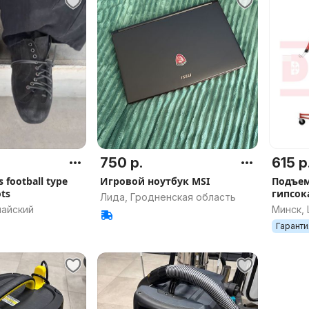
750 р.
615 р
s football type
Игровой ноутбук MSI
Подъем
ots
гипсок
Лида, Гродненская область
Panel L
майский
Минск,
ГКЛ) до
Гаранти