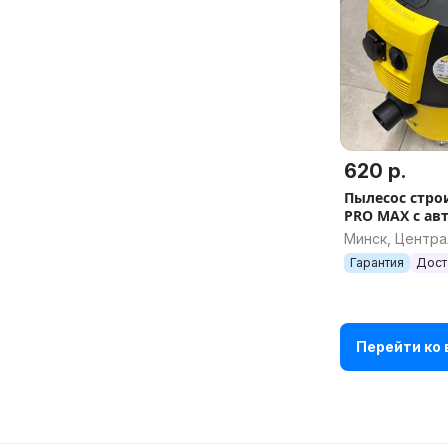
620 р.
Пылесос стро
PRO MAX с авт
пульта диста
Минск, Центр
управления, а
Гарантия
Дост
Перейти ко