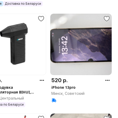
я
Доставка по Беларуси
.
520 р.
одувка
iPhone 13pro
ляторная BIHUI,
Минск, Советский
G22
 Центральный
ка по Беларуси