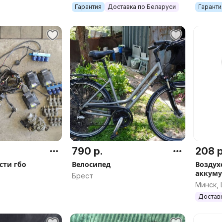
450), арт.0153
Гарантия
Доставка по Беларуси
Гаранти
790 р.
208 р
сти гбо
Велосипед
Воздух
аккуму
Брест
арт.BP
Минск,
Достав