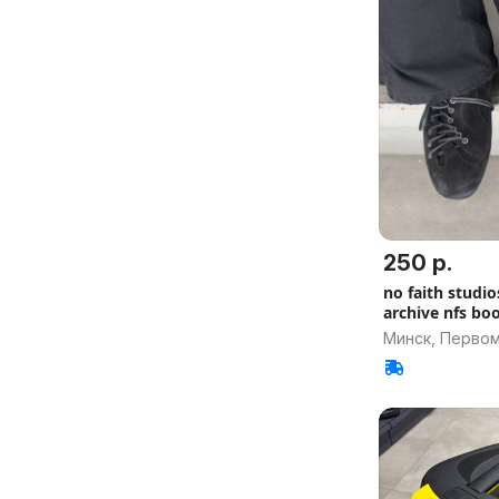
250 р.
no faith studio
archive nfs bo
Минск, Перво