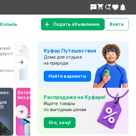
Копыль
Подать объявление
Войти
нский
Сад и
К
Куфар Путешествия
Все для дома
дероб
огород
т
Дома для отдыха
на природе
Телефоны и
Б
вотные
Электроника
планшеты
т
Найти варианты
нес: 
Хотите отпуск 
Будьте в курсе 
Распродажа на Куфаре!
без ремонта?
с Куфар 
ля 
Медиа!
Ищите товары
ИП
по выгодным ценам
Ого, хочу!