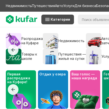
Недвижимость
Путешествия
Авто
Услуги
Для бизнеса
Безопа
Категории
Распродажа
Авто
Недвижимость
на Куфаре
зап
Товары к
Путешествия —
Услу
школе
жильё на сутки
Первая 
Отдых у озера
Ваш голос — 
Го
распродажа 
наша награда
шк
на Куфаре!