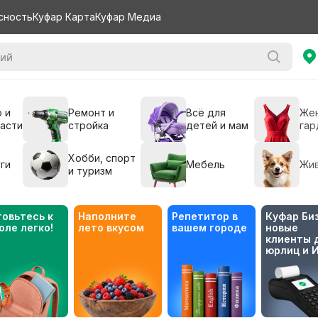
сность
Куфар Карта
Куфар Медиа
 и
Ремонт и
Всё для
Же
части
стройка
детей и мам
гар
Хобби, спорт
ги
Мебель
Жи
и туризм
товьтесь к 
Наполните 
Репетитор в 
Куфар Биз
оле легко!
лето вкусом
вашем городе
новые 
клиенты д
юрлиц и 