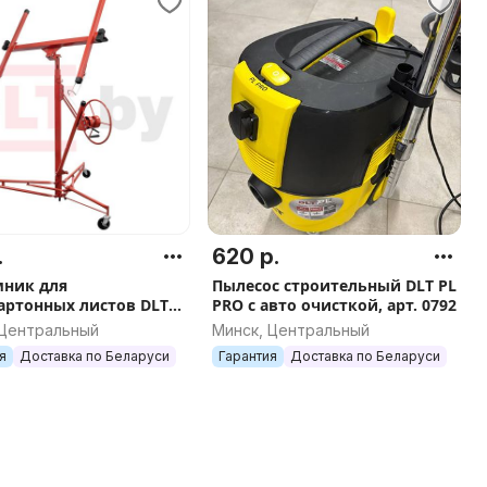
.
620 р.
ник для
Пылесос строительный DLT PL
артонных листов DLT
PRO с авто очисткой, арт. 0792
ifter 335 (подъемник
 Центральный
Минск, Центральный
 3.35 м, арт.0585
я
Доставка по Беларуси
Гарантия
Доставка по Беларуси