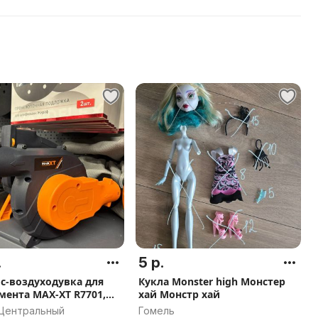
.
5 р.
с-воздуходувка для
Кукла Monster high Монстер
мента MAX-XT R7701,
хай Монстр хай
9
 Центральный
Гомель