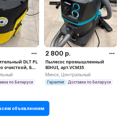
2 800 р.
ительный DLT PL
Пылесос промышленный
о очисткой, БЕЗ
BIHUI, арт.VCM35
нционного
альный
Минск, Центральный
рт.4311
авка по Беларуси
Гарантия
Доставка по Беларуси
 всем объявлениям