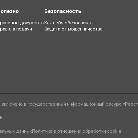
Полезно
Безопасность
равовые документы
Как себя обезопасить
равила подачи
Защита от мошенничества
» включено в государственный информационный ресурс «Реес
Б.
альных данных
Политика в отношении обработки cookie